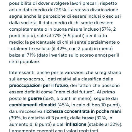
possibilità di dover svolgere lavori precari, rispetto
ad un dato medio del 29%. La stessa divaricazione
segna anche la percezione di essere inclusi o esclusi
dalla società. Il dato medio di chi sente di essere
completamente o in buona misura incluso (57%, 2
punti in più), sale al 77% (+ 5 punti) per il ceto
medio; la percentuale di chi si sente parzialmente o
totalmente escluso (il 42%, con 2 punti in meno)
balza al 71% (dato invariato sullo scorso anno) per il
ceto popolare.
Interessanti, anche per le variazioni che si registrano
sull’anno scorso, i dati relativi alla classifica delle
preoccupazioni per il futuro
, dei fattori che possono
essere definiti come “nemici del futuro”. Al primo
posto le
guerre
(55%, 5 punti in meno), seguite dai
cambiamenti climatici
(45%, in calo di ben 10 punti),
da un’eccessiva
ricchezza concentrata in poche mani
(39%, in crescita di 3 punti); dalle
tasse
(32%, in
aumento di 8 punti) e dall’
inflazione
(stabile al 32%).
Largamente coerenti con i valori registrati