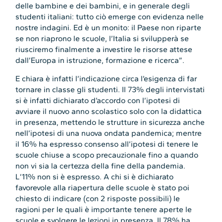
delle bambine e dei bambini, e in generale degli
studenti italiani: tutto ciò emerge con evidenza nelle
nostre indagini. Ed è un monito: il Paese non riparte
se non riaprono le scuole, l’Italia si svilupperà se
riusciremo finalmente a investire le risorse attese
dall’Europa in istruzione, formazione e ricerca”.
E chiara è infatti l’indicazione circa l’esigenza di far
tornare in classe gli studenti. Il 73% degli intervistati
si è infatti dichiarato d’accordo con l’ipotesi di
avviare il nuovo anno scolastico solo con la didattica
in presenza, mettendo le strutture in sicurezza anche
nell’ipotesi di una nuova ondata pandemica; mentre
il 16% ha espresso consenso all’ipotesi di tenere le
scuole chiuse a scopo precauzionale fino a quando
non vi sia la certezza della fine della pandemia.
L’11% non si è espresso. A chi si è dichiarato
favorevole alla riapertura delle scuole è stato poi
chiesto di indicare (con 2 risposte possibili) le
ragioni per le quali è importante tenere aperte le
scuole e svolgere le lezioni in presenza. Il 78% ha