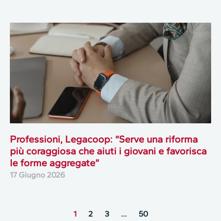
Professioni, Legacoop: “Serve una riforma
più coraggiosa che aiuti i giovani e favorisca
le forme aggregate”
17 Giugno 2026
1
2
3
…
50