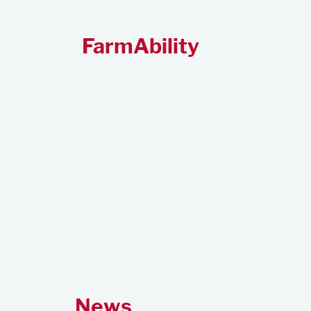
FarmAbility
News