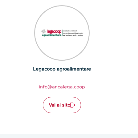
Legacoop agroalimentare
info@ancalega.coop
Vai al sito