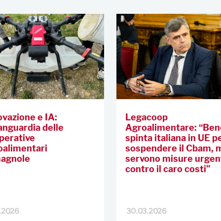
ovazione e IA:
Legacoop
vanguardia delle
Agroalimentare: “Ben
perative
spinta italiana in UE p
oalimentari
sospendere il Cbam, 
agnole
servono misure urgen
contro il caro costi”
.2026
30.03.2026