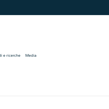
i e ricerche
Media