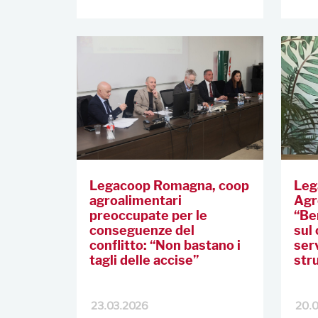
Legacoop Romagna, coop
Leg
agroalimentari
Agr
preoccupate per le
“Be
conseguenze del
sul
conflitto: “Non bastano i
ser
tagli delle accise”
str
23.03.2026
20.