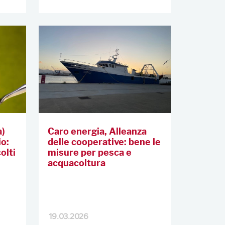
a)
Caro energia, Alleanza
io:
delle cooperative: bene le
olti
misure per pesca e
acquacoltura
19.03.2026