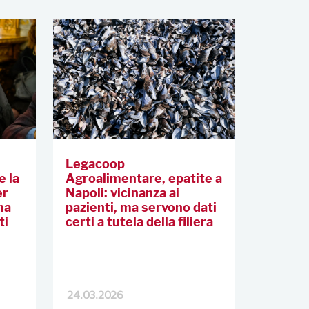
Legacoop
e la
Agroalimentare, epatite a
er
Napoli: vicinanza ai
ma
pazienti, ma servono dati
ti
certi a tutela della filiera
24.03.2026