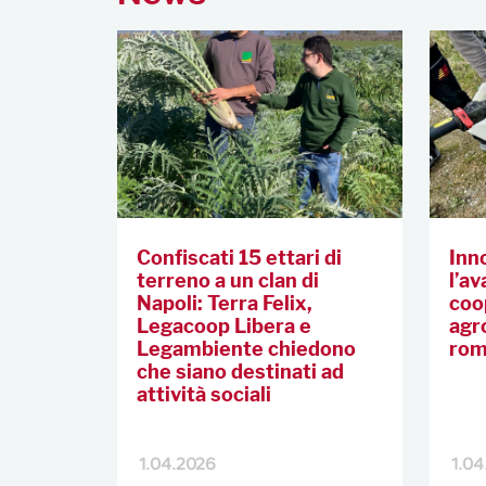
Confiscati 15 ettari di
Inn
terreno a un clan di
l’a
Napoli: Terra Felix,
coo
Legacoop Libera e
agr
Legambiente chiedono
rom
che siano destinati ad
attività sociali
1.04.2026
1.04