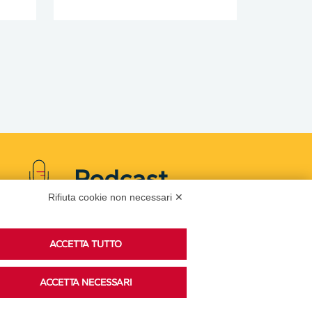
Podcast
Rifiuta cookie non necessari ✕
Ascolta i podcast di approfondimento di Legacoop
ACCETTA TUTTO
su Spreaker.
ACCETTA NECESSARI