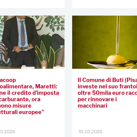
acoop
Il Comune di Buti (Pis
oalimentare, Maretti:
investe nel suo franto
ne il credito d’imposta
oltre 50mila euro racc
 carburante, ora
per rinnovare i
vono misure
macchinari
utturali europee”
03.2026
19.03.2026