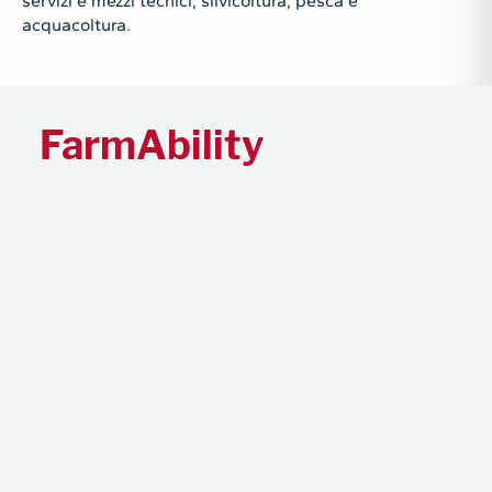
servizi e mezzi tecnici, silvicoltura, pesca e
acquacoltura.
FarmAbility