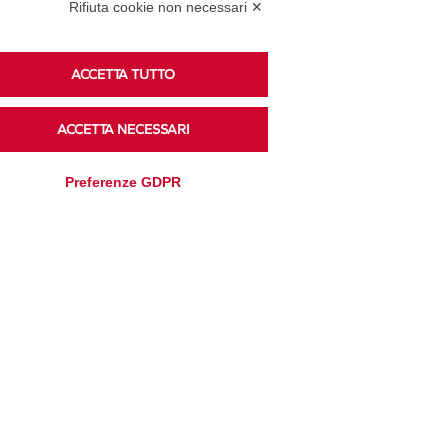
Podcast
Rifiuta cookie non necessari ✕
ACCETTA TUTTO
Ascolta i podcast di approfondimento di Legacoop
su Spreaker.
ACCETTA NECESSARI
Preferenze GDPR
Accedi alla sezione
Privacy Policy
Disclaimer
Cookie Policy
Trasparenza
Modifica preferenze
Amministrativa