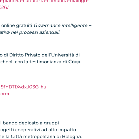
-piano/la-cultura-fa-comunita-dialogo-
026/
online gratuiti
Governance intelligente –
tiva nei processi aziendali
.
o di Diritto Privato dell’Università di
chool, con la testimonianza di
Coop
QLSfYDTIXvdxJ0SG-hu-
form
l bando dedicato a gruppi
ogetti cooperativi ad alto impatto
nella Città metropolitana di Bologna.