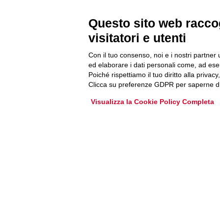
Newsletter
Questo sito web raccog
Accedi o iscriviti alla nostra Newsletter Legacoop
visitatori e utenti
Informazioni per restare sempre aggiornati sul
mondo della cooperazione.
Con il tuo consenso, noi e i nostri partner 
ed elaborare i dati personali come, ad esem
Poiché rispettiamo il tuo diritto alla privacy
Iscriviti
Clicca su preferenze GDPR per saperne di
Visualizza la Cookie Policy Completa
Archivio Newsletter
Via Guattani 9 00161 Roma
Tel. 06844391
Fax 0684439406