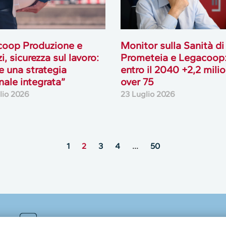
coop Produzione e
Monitor sulla Sanità di
i, sicurezza sul lavoro:
Prometeia e Legacoop
e una strategia
entro il 2040 +2,2 milio
nale integrata”
over 75
lio 2026
23 Luglio 2026
1
2
3
4
…
50