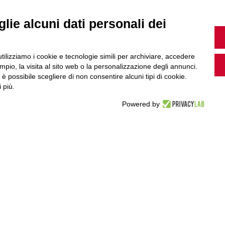
MultiMedia
lie alcuni dati personali dei
Guarda i nostri video, storie e webinar.
utilizziamo i cookie e tecnologie simili per archiviare, accedere
pio, la visita al sito web o la personalizzazione degli annunci.
, è possibile scegliere di non consentire alcuni tipi di cookie.
 più.
Accedi a Youtube
Powered by
Seguici sui nostri canali social: