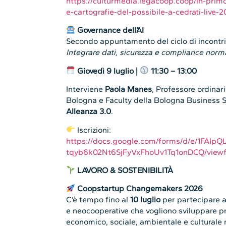
https://culturmedia.legacoop.coop/in-primo
e-cartografie-del-possibile-a-cedrati-live-2
Governance dell’AI
Secondo appuntamento del ciclo di incontri 
Integrare dati, sicurezza e compliance norma
Giovedì
9
luglio |
11:30 – 13:00
Interviene
Paola Manes
, Professore ordinari
Bologna e Faculty della Bologna Business S
Alleanza 3.0
.
Iscrizioni:
https://docs.google.com/forms/d/e/1FAIp
tqyb6k02Nt6SjFyVxFhoUv1Tq1onDCQ/view
LAVORO & SOSTENIBILITÀ
Coopstartup
Changemakers
2026
C’è tempo fino al
10 luglio
per partecipare a
e neocooperative che vogliono sviluppare pr
economico, sociale, ambientale e culturale 