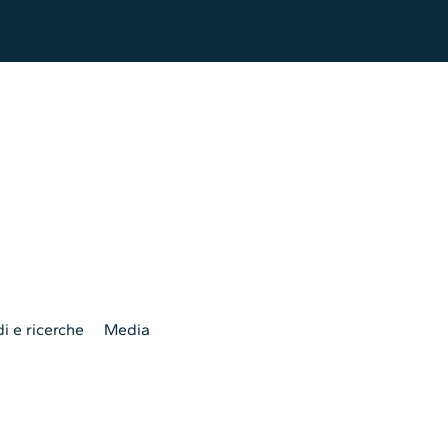
i e ricerche
Media