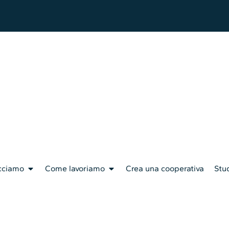
cciamo
Come lavoriamo
Crea una cooperativa
Stud