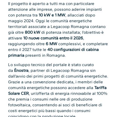
Il progetto è aperto a tutti ma con particolare
attenzione alle imprese, possono aderire impianti
con potenza tra
10 kW e 1 MW
, allacciati dopo
maggio 2024. Oggi le comunità energetiche
territoriali associate a Legacoop Romagna contano
già oltre
800 kW
di potenza installata; l’obiettivo è
attivare
10 nuove comunità entro il 2026
,
raggiungendo oltre
6 MW
complessivi, e completare
entro il 2027 tutte le
40 configurazioni di cabina
primaria
presenti in Romagna.
Lo sviluppo tecnico del portale è stato curato
da
Ènostra
, partner di Legacoop Romagna sin
dall’avvio dei primi progetti di comunità energetiche.
Grazie a una convenzione dedicata, i membri delle
comunità energetiche possono accedere alla
Tariffa
Solare CER
, un’offerta di energia rinnovabile al 100%
che premia i consumi nelle ore di produzione
fotovoltaica, consentendo ai soci di beneficiare di
costi energetici più bassi quando i consumi
coincidono con la produzione locale.