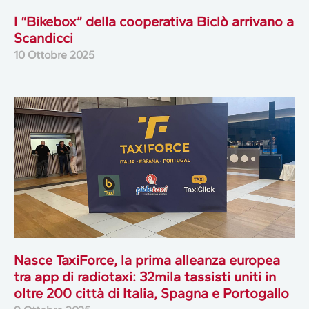
I “Bikebox” della cooperativa Biclò arrivano a
Scandicci
10 Ottobre 2025
Nasce TaxiForce, la prima alleanza europea
tra app di radiotaxi: 32mila tassisti uniti in
oltre 200 città di Italia, Spagna e Portogallo