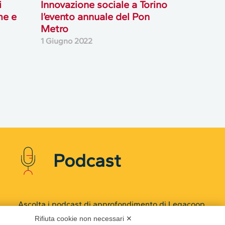
i
Innovazione sociale a Torino
me e
l’evento annuale del Pon
Metro
1 Giugno 2022
Podcast
Ascolta i podcast di approfondimento di Legacoop
su Spreaker.
Rifiuta cookie non necessari ✕