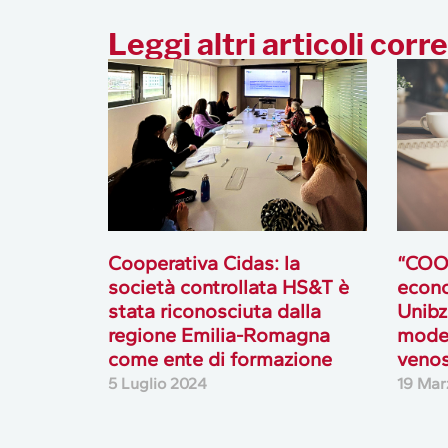
Leggi altri articoli corre
Cooperativa Cidas: la
“COO
società controllata HS&T è
econo
stata riconosciuta dalla
Unibz
regione Emilia-Romagna
model
come ente di formazione
venos
5 Luglio 2024
19 Mar