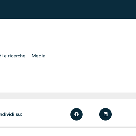
i e ricerche
Media
dividi su: