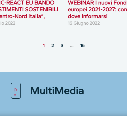
IC-REACT EU BANDO
WEBINAR I nuovi Fond
STIMENTI SOSTENIBILI
europei 2021-2027: co
entro-Nord Italia”,
dove informarsi
lio 2022
16 Giugno 2022
1
2
3
…
15
MultiMedia
Guarda i nostri video, storie e webinar.