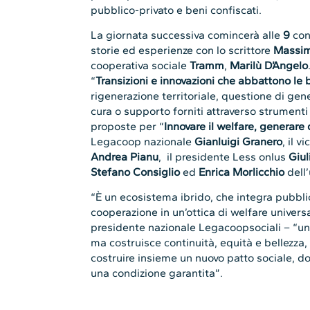
pubblico-privato e beni confiscati.
La giornata successiva comincerà alle
9
con
storie ed esperienze con lo scrittore
Massimi
cooperativa sociale
Tramm
,
Marilù D’Angelo
“
Transizioni e innovazioni che abbattono le 
rigenerazione territoriale, questione di gener
cura o supporto forniti attraverso strumenti 
proposte per “
Innovare il welfare, generare d
Legacoop nazionale
Gianluigi Granero
, il 
Andrea Pianu
, il presidente Less onlus
Giul
Stefano Consiglio
ed
Enrica Morlicchio
dell’
“È un ecosistema ibrido, che integra pubbli
cooperazione in un’ottica di welfare univer
presidente nazionale Legacoopsociali – “un
ma costruisce continuità, equità e bellezza,
costruire insieme un nuovo patto sociale, dov
una condizione garantita”.