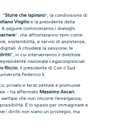
 “
Storie che ispirano
”, la condivisione di
liano Virgilio
e la presidente della
. A seguire cominceranno i dialoghi
barriere
” che affronteranno temi come
e, sostenibilità, e servizi di assistenza,
digitali. A chiudere la sessione, le
iritti
”, in cui interverranno il direttore
vicepresidente nazionale Legacoopsociali
io Riccio
, il presidente di Con il Sud
università Federico II.
co, privato e terzo settore e promuove
sale – ha affermato
Massimo Ascari
,
 welfare che non rincorre l’emergenza,
 possibilità. È lo spazio per immaginare e
e i diritti non siano un privilegio, ma