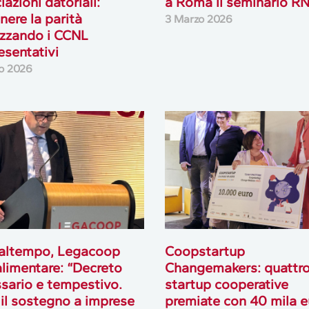
iazioni datoriali:
a Roma il seminario R
nere la parità
3 Marzo 2026
izzando i CCNL
esentativi
o 2026
altempo, Legacoop
Coopstartup
limentare: “Decreto
Changemakers: quattr
sario e tempestivo.
startup cooperative
il sostegno a imprese
premiate con 40 mila e