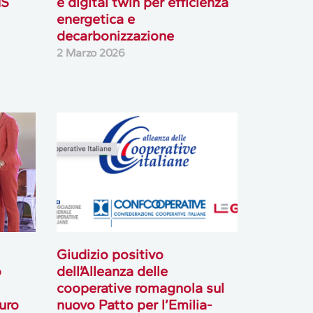
NS
e digital twin per efficienza
energetica e
decarbonizzazione
2 Marzo 2026
Giudizio positivo
o
dell’Alleanza delle
cooperative romagnola sul
uro
nuovo Patto per l’Emilia-