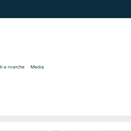
i e ricerche
Media