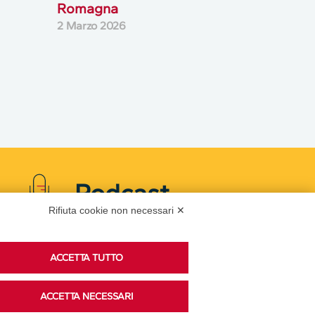
Romagna
2 Marzo 2026
Podcast
Rifiuta cookie non necessari ✕
Ascolta i podcast di approfondimento di Legacoop
ACCETTA TUTTO
su Spreaker.
ACCETTA NECESSARI