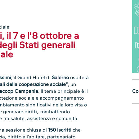
ciale
 il 7 e l’8 ottobre a
egli Stati generali
iale
ossimi
, il Grand Hotel di
Salerno
ospiterà
ali della cooperazione sociale”
, un
Con
acoop Campania
. Il tema principale è il
protezione sociale e accompagnamento
iamento significativi nella loro vita o
 e generare diritti, combattendo
e tra salute, assistenza e comunità.
a sessione chiusa di
150 iscritti
che
ia, diritto all’abitare, partenariato