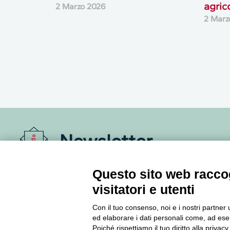
agric
2 Marzo 2026
2 Marz
Newsletter
Accedi o iscriviti alla nostra Newsletter Legacoop
Questo sito web raccog
Informazioni per restare sempre aggiornati sul
visitatori e utenti
mondo della cooperazione.
Con il tuo consenso, noi e i nostri partner 
ed elaborare i dati personali come, ad esem
Iscriviti
Poiché rispettiamo il tuo diritto alla privacy