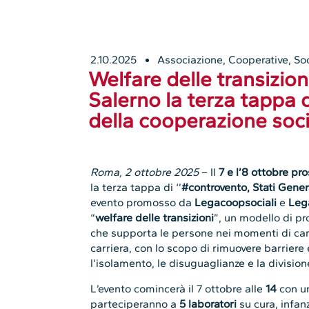
2.10.2025
Associazione
,
Cooperative
,
So
Welfare delle transizioni,
Salerno la terza tappa d
della cooperazione soc
Roma, 2 ottobre 2025
– Il
7 e l’8 ottobre pr
la terza tappa di ‘’
#controvento, Stati Gener
evento promosso da
Legacoopsociali
e
Leg
“
welfare delle transizioni
”, un modello di 
che supporta le persone nei momenti di camb
carriera, con lo scopo di rimuovere barriere
l’isolamento, le disuguaglianze e la division
L’evento comincerà il 7 ottobre alle
14
con un
parteciperanno a
5 laboratori
su cura, infanz