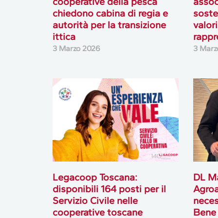
cooperative della pesca
assoc
chiedono cabina di regia e
soste
autorità per la transizione
valor
ittica
rappr
3 Marzo 2026
3 Marz
Legacoop Toscana:
DL M
disponibili 164 posti per il
Agroa
Servizio Civile nelle
neces
cooperative toscane
Bene 