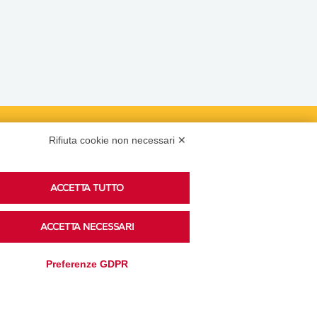
Rifiuta cookie non necessari ✕
Podcast
ACCETTA TUTTO
Ascolta i podcast di approfondimento di Legacoop
ACCETTA NECESSARI
su Spreaker.
Preferenze GDPR
Accedi alla sezione