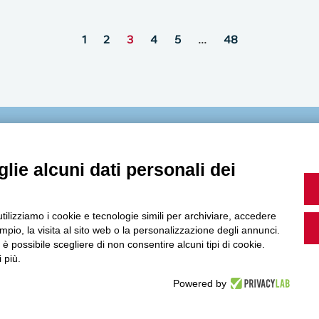
1
2
3
4
5
…
48
MultiMedia
lie alcuni dati personali dei
utilizziamo i cookie e tecnologie simili per archiviare, accedere
Guarda i nostri video, storie e webinar.
pio, la visita al sito web o la personalizzazione degli annunci.
, è possibile scegliere di non consentire alcuni tipi di cookie.
 più.
Powered by
Accedi a Youtube