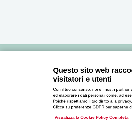
Newsletter
Questo sito web raccog
visitatori e utenti
Accedi o iscriviti alla nostra Newsletter Legacoop
Informazioni per restare sempre aggiornati sul
Con il tuo consenso, noi e i nostri partner 
mondo della cooperazione.
ed elaborare i dati personali come, ad esem
Poiché rispettiamo il tuo diritto alla privacy
Clicca su preferenze GDPR per saperne di
Iscriviti
Visualizza la Cookie Policy Completa
Archivio Newsletter