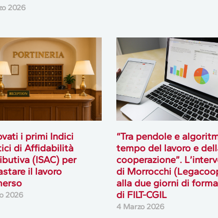
zo 2026
ati i primi Indici
“Tra pendole e algoritmi
ici di Affidabilità
tempo del lavoro e dell
ibutiva (ISAC) per
cooperazione”. L’inter
astare il lavoro
di Morrocchi (Legacoo
erso
alla due giorni di form
di FILT-CGIL
o 2026
4 Marzo 2026