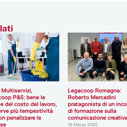
lati
Multiservizi,
Legacoop Romagna:
oop P&S: bene le
Roberto Mercadini
le del costo del lavoro,
pratagonista di un inco
rve più tempestività
di formazione sulla
on penalizzare le
comunicazione creativ
ese
19 Marzo 2026