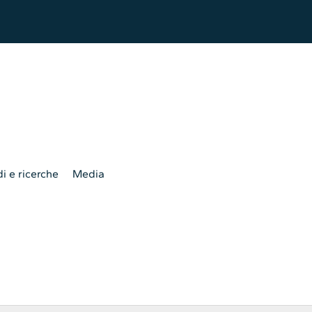
i e ricerche
Media