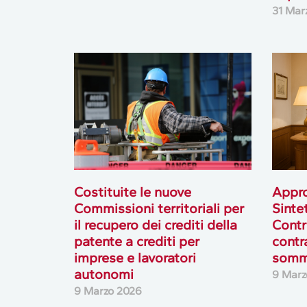
31 Mar
Costituite le nuove
Approv
Commissioni territoriali per
Sintet
il recupero dei crediti della
Contr
patente a crediti per
contr
imprese e lavoratori
somm
autonomi
9 Marz
9 Marzo 2026