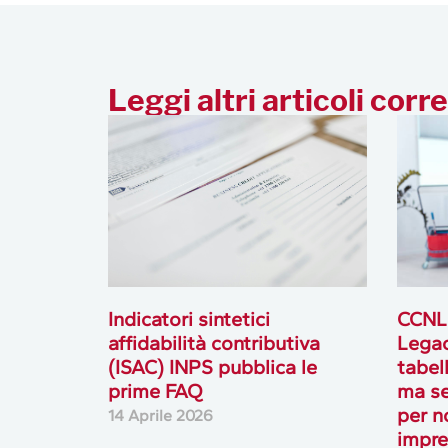
Leggi altri articoli corre
Indicatori sintetici
CCNL 
affidabilità contributiva
Legac
(ISAC) INPS pubblica le
tabel
prime FAQ
ma se
per n
14 Aprile 2026
impr