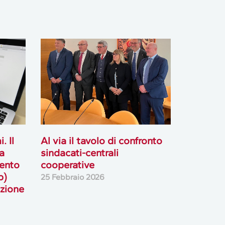
. Il
Al via il tavolo di confronto
a
sindacati-centrali
vento
cooperative
p)
25 Febbraio 2026
azione