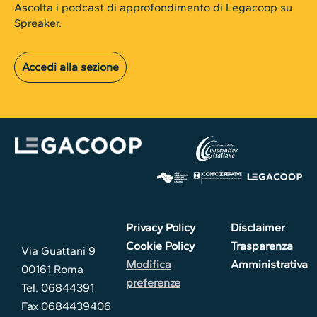
Ascolta i podcast di approfondimento di Legacoop su
Spreaker.
Accedi alla sezione
Privacy Policy
Disclaimer
Cookie Policy
Trasparenza
Via Guattani 9
Modifica
Amministrativa
00161 Roma
preferenze
Tel. 06844391
Fax 0684439406