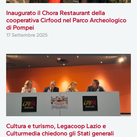
Inaugurato il Chora Restaurant della
cooperativa Cirfood nel Parco Archeologico
di Pompei
17 Settembre 2025
Cultura e turismo, Legacoop Lazio e
Culturmedia chiedono gli Stati generali