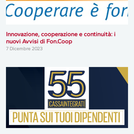
Innovazione, cooperazione e continuità: i
nuovi Avvisi di Fon.Coop
7 Dicembre 2023