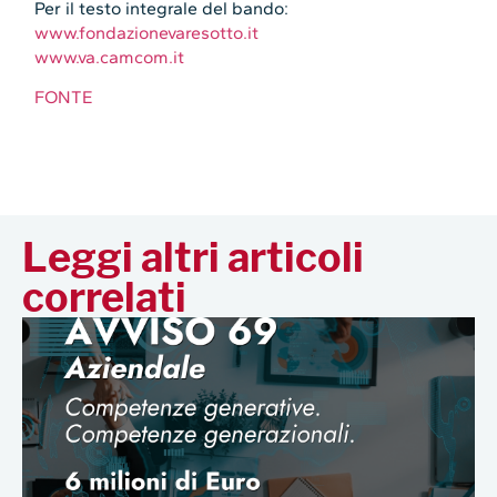
Per il testo integrale del bando:
www.fondazionevaresotto.it
www.va.camcom.it
FONTE
Leggi altri articoli
correlati