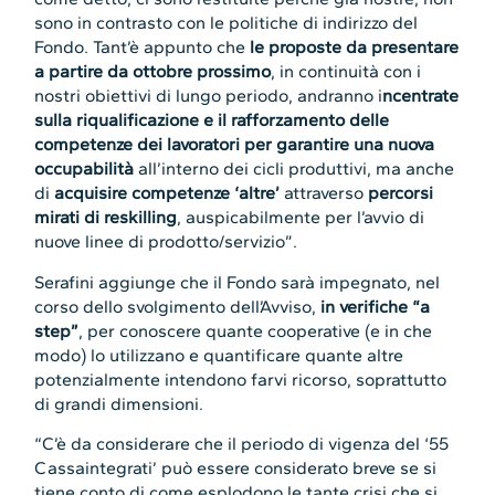
sono in contrasto con le politiche di indirizzo del
Fondo. Tant’è appunto che
le proposte da presentare
a partire da ottobre prossimo
, in continuità con i
nostri obiettivi di lungo periodo, andranno i
ncentrate
sulla riqualificazione e il rafforzamento delle
competenze dei lavoratori per garantire una nuova
occupabilità
all’interno dei cicli produttivi, ma anche
di
acquisire competenze ‘altre’
attraverso
percorsi
mirati di reskilling
, auspicabilmente per l’avvio di
nuove linee di prodotto/servizio”.
Serafini aggiunge che il Fondo sarà impegnato, nel
corso dello svolgimento dell’Avviso,
in verifiche “a
step”
, per conoscere quante cooperative (e in che
modo) lo utilizzano e quantificare quante altre
potenzialmente intendono farvi ricorso, soprattutto
di grandi dimensioni.
“C’è da considerare che il periodo di vigenza del ‘55
Cassaintegrati’ può essere considerato breve se si
tiene conto di come esplodono le tante crisi che si