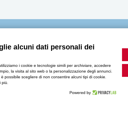
MultiMedia
lie alcuni dati personali dei
Guarda i nostri video, storie e webinar.
utilizziamo i cookie e tecnologie simili per archiviare, accedere
pio, la visita al sito web o la personalizzazione degli annunci.
, è possibile scegliere di non consentire alcuni tipi di cookie.
 più.
Powered by
Accedi a Youtube
Seguici sui nostri canali social: