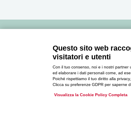
Newsletter
Questo sito web raccog
Accedi o iscriviti alla nostra Newsletter Legacoop
visitatori e utenti
Informazioni per restare sempre aggiornati sul
Con il tuo consenso, noi e i nostri partner 
mondo della cooperazione.
ed elaborare i dati personali come, ad esem
Poiché rispettiamo il tuo diritto alla privacy
Clicca su preferenze GDPR per saperne di
Iscriviti
Visualizza la Cookie Policy Completa
Archivio Newsletter