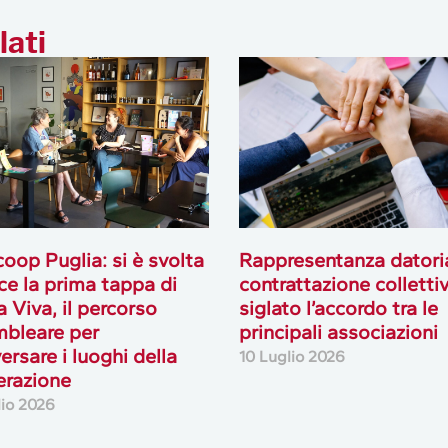
lati
oop Puglia: si è svolta
Rappresentanza datori
ce la prima tappa di
contrattazione collettiv
 Viva, il percorso
siglato l’accordo tra le
bleare per
principali associazioni
ersare i luoghi della
10 Luglio 2026
erazione
lio 2026