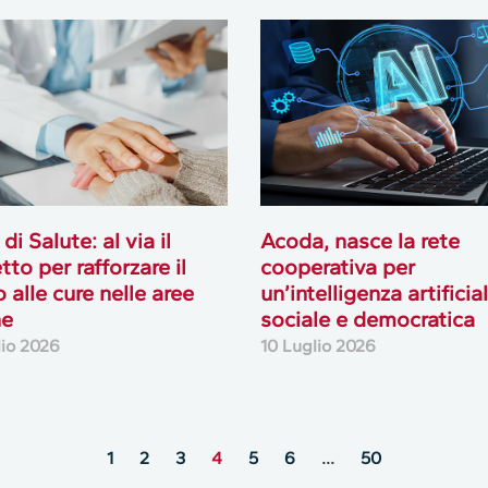
 di Salute: al via il
Acoda, nasce la rete
tto per rafforzare il
cooperativa per
o alle cure nelle aree
un’intelligenza artificia
ne
sociale e democratica
lio 2026
10 Luglio 2026
1
2
3
4
5
6
…
50