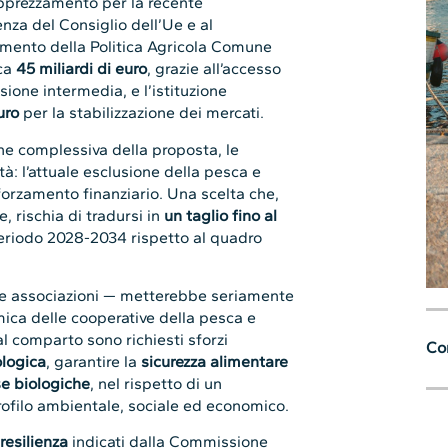
apprezzamento per la recente
nza del Consiglio dell’Ue e al
amento della Politica Agricola Comune
rca
45 miliardi di euro
, grazie all’accesso
isione intermedia, e l’istituzione
uro
per la stabilizzazione dei mercati.
ne complessiva della proposta, le
tà: l’attuale esclusione della pesca e
forzamento finanziario. Una scelta che,
 rischia di tradursi in
un taglio fino al
periodo 2028-2034 rispetto al quadro
 le associazioni — metterebbe seriamente
mica delle cooperative della pesca e
 al comparto sono richiesti sforzi
Con
ologica
, garantire la
sicurezza alimentare
se biologiche
, nel rispetto di un
profilo ambientale, sociale ed economico.
resilienza
indicati dalla Commissione