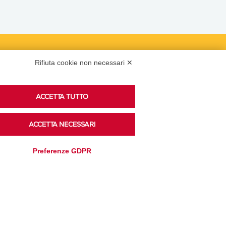
Podcast
Rifiuta cookie non necessari ✕
ACCETTA TUTTO
Ascolta i podcast di approfondimento di Legacoop
su Spreaker.
ACCETTA NECESSARI
Preferenze GDPR
Accedi alla sezione