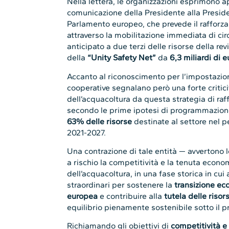
Nella lettera, le organizzazioni esprimono 
comunicazione della Presidente alla Preside
Parlamento europeo, che prevede il rafforz
attraverso la mobilitazione immediata di ci
anticipato a due terzi delle risorse della rev
della
“Unity Safety Net”
da
6,3 miliardi di e
Accanto al riconoscimento per l’impostazio
cooperative segnalano però una forte critici
dell’acquacoltura da questa strategia di raf
secondo le prime ipotesi di programmazione,
63% delle risorse
destinate al settore nel 
2021-2027.
Una contrazione di tale entità — avvertono
a rischio la competitività e la tenuta econo
dell’acquacoltura, in una fase storica in cui
straordinari per sostenere la
transizione ec
europea
e contribuire alla
tutela delle risor
equilibrio pienamente sostenibile sotto il 
Richiamando gli obiettivi di
competitività e 