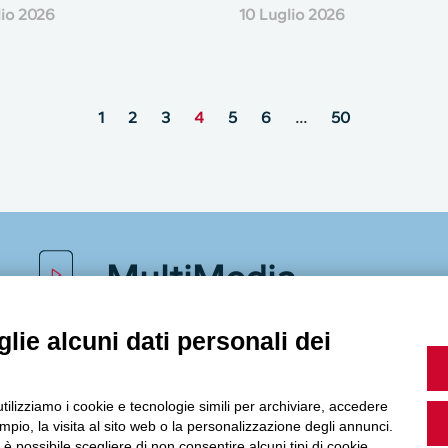
lio 2026
10 Luglio 2026
1
2
3
4
5
6
…
50
MultiMedia
lie alcuni dati personali dei
Guarda i nostri video, storie e webinar.
utilizziamo i cookie e tecnologie simili per archiviare, accedere
pio, la visita al sito web o la personalizzazione degli annunci.
, è possibile scegliere di non consentire alcuni tipi di cookie.