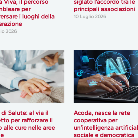
 Viva, il percorso
siglato l’accordo tra le
bleare per
principali associazioni
ersare i luoghi della
10 Luglio 2026
erazione
lio 2026
 di Salute: al via il
Acoda, nasce la rete
tto per rafforzare il
cooperativa per
o alle cure nelle aree
un’intelligenza artificia
ne
sociale e democratica