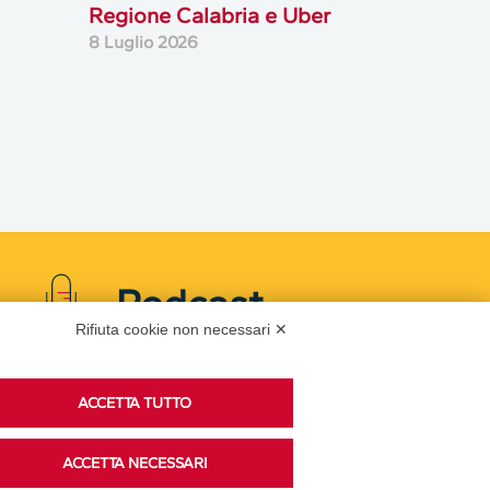
Regione Calabria e Uber
8 Luglio 2026
Podcast
Rifiuta cookie non necessari ✕
Ascolta i podcast di approfondimento di Legacoop
ACCETTA TUTTO
su Spreaker.
ACCETTA NECESSARI