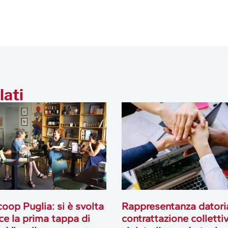
lati
oop Puglia: si è svolta
Rappresentanza datori
ce la prima tappa di
contrattazione collettiv