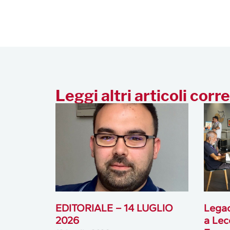
Leggi altri articoli corre
EDITORIALE – 14 LUGLIO
Legac
2026
a Lec