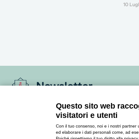
10 Lug
Newsletter
Accedi o iscriviti alla nostra Newsletter Legacoop
Questo sito web raccog
Informazioni per restare sempre aggiornati sul
visitatori e utenti
mondo della cooperazione.
Con il tuo consenso, noi e i nostri partner 
ed elaborare i dati personali come, ad esem
Iscriviti
Poiché rispettiamo il tuo diritto alla privacy