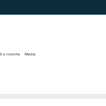
i e ricerche
Media