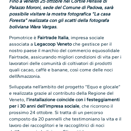
Fino a venerdì 25 ottobre nel Cortile Pensile di
Palazzo Moroni, sede del Comune di Padova, sarà
possibile visitare la mostra fotografica “La casa
Foresta” realizzata con gli scatti della fotografa
boliviana Wara Vargas
.
Promotrice è
Fairtrade Italia
, impresa sociale
associata a
Legacoop Veneto
che gestisce per il
nostro paese il marchio del commercio equosolidale
Fairtrade, assicurando migliori condizioni di vita per i
lavoratori delle comunità di coltivatori di prodotti
quali cacao, caffè e banane, così come delle noci
dell’Amazzonia.
Sviluppata nell’ambito del progetto “Equo e glocale”
e realizzata grazie al contributo della Regione del
Veneto,
l’installazione coincide con i festeggiamenti
per i 30 anni dell’impresa sociale
, che ricorrono il
prossimo 24 ottobre. Si tratta di un percorso
composto da 20 pannelli che testimoniano la vita e il
lavoro dei raccoglitori e le raccoglitrici di noci