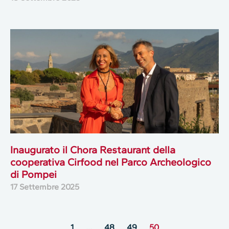
Inaugurato il Chora Restaurant della
cooperativa Cirfood nel Parco Archeologico
di Pompei
17 Settembre 2025
1
…
48
49
50