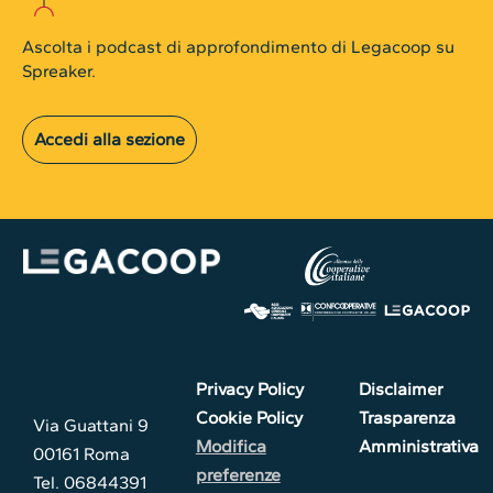
Ascolta i podcast di approfondimento di Legacoop su
Spreaker.
Accedi alla sezione
Privacy Policy
Disclaimer
Cookie Policy
Trasparenza
Via Guattani 9
Modifica
Amministrativa
00161 Roma
preferenze
Tel. 06844391