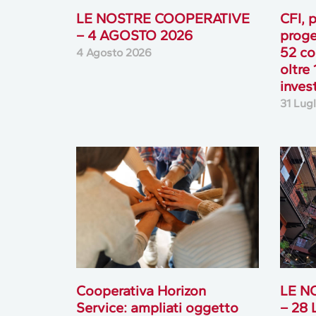
LE NOSTRE COOPERATIVE
CFI, p
– 4 AGOSTO 2026
proge
52 co
4 Agosto 2026
oltre 
inves
31 Lug
Cooperativa Horizon
LE N
Service: ampliati oggetto
– 28