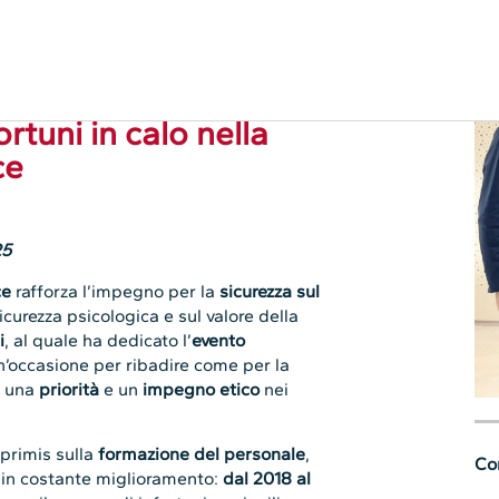
ortuni in calo nella
ce
25
ce
rafforza l’impegno per la
sicurezza sul
icurezza psicologica e sul valore della
i
, al quale ha dedicato l’
evento
n’occasione per ribadire come per la
è una
priorità
e un
impegno etico
nei
n primis sulla
formazione del personale
,
Con
 e in costante miglioramento:
dal 2018 al