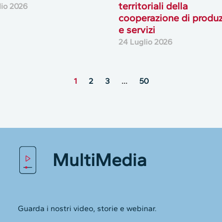
territoriali della
lio 2026
cooperazione di produ
e servizi
24 Luglio 2026
1
2
3
…
50
MultiMedia
lie alcuni dati personali dei
Guarda i nostri video, storie e webinar.
utilizziamo i cookie e tecnologie simili per archiviare, accedere