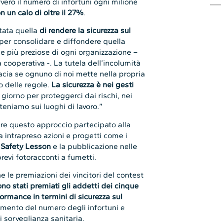
vvero il numero di infortuni ogni milione
 un calo di oltre il 27%
.
stata quella
di rendere la sicurezza sul
 per consolidare e diffondere quella
se più preziose di ogni organizzazione –
a cooperativa -. La tutela dell’incolumità
acia se ognuno di noi mette nella propria
o delle regole.
La sicurezza è nei gesti
giorno per proteggerci dai rischi, nei
eniamo sui luoghi di lavoro.”
ere questo approccio partecipato alla
 intrapreso azioni e progetti come i
Safety Lesson
e la pubblicazione nelle
revi fotoracconti a fumetti.
e le premiazioni dei vincitori del contest
no stati premiati gli addetti dei cinque
ormance in termini di sicurezza sul
eramento del numero degli infortuni e
i sorveglianza sanitaria.