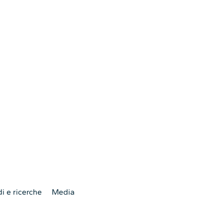
i e ricerche
Media