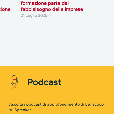
formazione parte dal
zione
fabbisisogno delle imprese
21 Luglio 2026
Podcast
Rifiuta cookie non necessari ✕
Ascolta i podcast di approfondimento di Legacoop
ACCETTA TUTTO
su Spreaker.