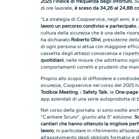
2025 l’indice di frequenza degli infortuni
, o
di ore lavorate,
è sceso da 34,26 al 24,88 con
“La strategia di Coopservice, negli anni, è 
lavoro un percorso condiviso e partecipato
,
cultura della sicurezza che è una delle risor
ha dichiarato
Roberto Olivi
, presidente dell
di ogni persona si attua con maggiore effic
cassetta degli attrezzi conoscenza e rispett
quotidiani
, nelle misure che adottiamo ogni 
comportamenti corretti e prudenti che mant
Proprio allo scopo di diffondere e condivid
sicurezza, Coopservice nel corso del 2025 ha
Toolbox Meeting
, i
Safety Talk
, le
One-page 
app aziendali di una serie autoprodotta di b
Nel corso della giornata si sono svolte anch
“Cantiere Sicuro”, giunto alla 5° edizione.
So
cantieri che hanno ottenuto la migliore perf
lavoro
, in particolare in riferimento all’azz
all’assolvimento degli obblighi formativi e d