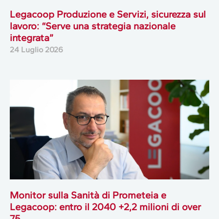
Legacoop Produzione e Servizi, sicurezza sul
lavoro: “Serve una strategia nazionale
integrata”
24 Luglio 2026
Monitor sulla Sanità di Prometeia e
Legacoop: entro il 2040 +2,2 milioni di over
75