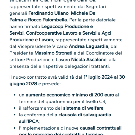
rappresentate rispettivamente dai Segretari
generali
Ferdinando Uliano
,
Michele De
Palma
e
Rocco Palombella
. Per la parte datoriale
hanno firmato
Legacoop Produzione e
Servizi
,
Confcooperative Lavoro e Servizi
e
Agci
Produzione e Lavoro
, rappresentate rispettivamente
dal Vicepresidente Vicario
Andrea Laguardia
, dal
Presidente
Massimo Stronati
e dal Coordinatore del
settore Produzione e Lavoro
Nicola Ascalone
, alla
presenza delle rispettive delegazioni trattanti.
Il nuovo contratto avrà validità dal
1° luglio 2024 al 30
giugno 2028
e prevede:
un
aumento economico minimo di 200 euro
al
termine del quadriennio per il livello C3;
il rafforzamento del
sistema di welfare
;
la conferma della
clausola di salvaguardia
sull’IPCA
;
l’implementazione di nuove
causali contrattuali
per le proroghe dei contratti a termine
;