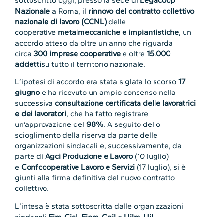
sottoscritto oggi, presso la sede di
Legacoop
Nazionale
a Roma, il
rinnovo del contratto collettivo
nazionale di lavoro (CCNL)
delle
cooperative
metalmeccaniche e impiantistiche
, un
accordo atteso da oltre un anno che riguarda
circa
300 imprese cooperative
e oltre
15.000
addetti
su tutto il territorio nazionale.
L’ipotesi di accordo era stata siglata lo scorso
17
giugno
e ha ricevuto un ampio consenso nella
successiva
consultazione certificata delle lavoratrici
e dei lavoratori
, che ha fatto registrare
un’approvazione del
98%
. A seguito dello
scioglimento della riserva da parte delle
organizzazioni sindacali e, successivamente, da
parte di
Agci Produzione e Lavoro
(10 luglio)
e
Confcooperative Lavoro e Servizi
(17 luglio), si è
giunti alla firma definitiva del nuovo contratto
collettivo.
L’intesa è stata sottoscritta dalle organizzazioni
sindacali
Fim-Cisl
,
Fiom-Cgil
e
Uilm-Uil
,