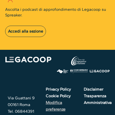
Ascolta i podcast di approfondimento di Legacoop su
Spreaker.
Accedi alla sezione
Privacy Policy
Disclaimer
Cookie Policy
Trasparenza
Via Guattani 9
Modifica
Amministrativa
00161 Roma
preferenze
Tel. 06844391