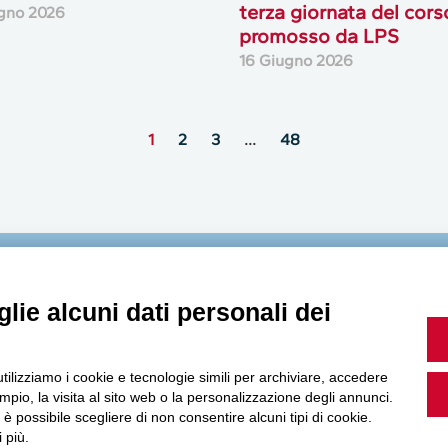
terza giornata del cors
gno 2026
promosso da LPS
16 Giugno 2026
1
2
3
…
48
MultiMedia
lie alcuni dati personali dei
utilizziamo i cookie e tecnologie simili per archiviare, accedere
Guarda i nostri video, storie e webinar.
pio, la visita al sito web o la personalizzazione degli annunci.
, è possibile scegliere di non consentire alcuni tipi di cookie.
 più.