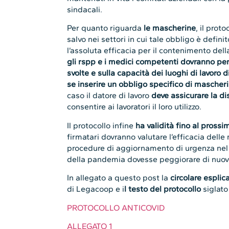
sindacali.
Per quanto riguarda
le mascherine
, il proto
salvo nei settori in cui tale obbligo è defi
l’assoluta efficacia per il contenimento dell
gli rspp e i medici competenti dovranno per
svolte e sulla capacità dei luoghi di lavoro
se inserire un obbligo specifico di mascherin
caso il datore di lavoro
deve assicurare la d
consentire ai lavoratori il loro utilizzo.
Il protocollo infine
ha validità fino al prossi
firmatari dovranno valutare l’efficacia dell
procedure di aggiornamento di urgenza nel 
della pandemia dovesse peggiorare di nuov
In allegato a questo post la
circolare esplica
di Legacoop e i
l testo del protocollo
siglato
PROTOCOLLO ANTICOVID
ALLEGATO 1