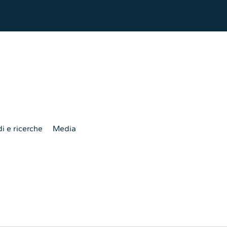
i e ricerche
Media