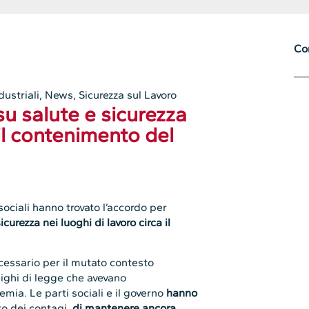
Con
dustriali
,
News
,
Sicurezza sul Lavoro
su salute e sicurezza
 il contenimento del
sociali hanno trovato l’accordo per
urezza nei luoghi di lavoro circa il
cessario per il mutato contesto
lighi di legge che avevano
ia. Le parti sociali e il governo
hanno
to dei contagi,
di mantenere ancora