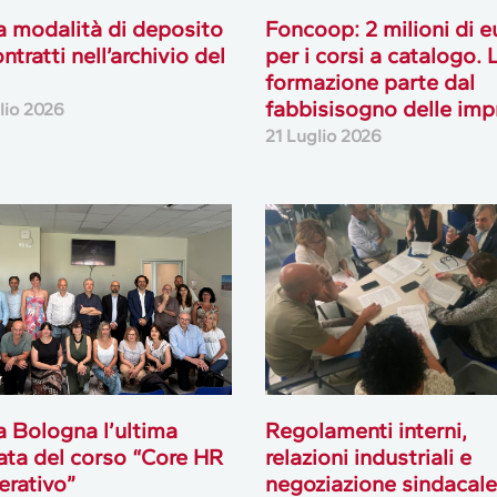
 modalità di deposito
Foncoop: 2 milioni di e
ntratti nell’archivio del
per i corsi a catalogo. 
formazione parte dal
fabbisisogno delle imp
lio 2026
21 Luglio 2026
a Bologna l’ultima
Regolamenti interni,
ata del corso “Core HR
relazioni industriali e
rativo”
negoziazione sindacale: