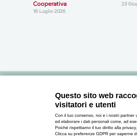
Cooperativa
23 Giu
16 Luglio 2026
Newsletter
Questo sito web raccog
visitatori e utenti
Accedi o iscriviti alla nostra Newsletter Legacoop
Informazioni per restare sempre aggiornati sul
Con il tuo consenso, noi e i nostri partner 
ed elaborare i dati personali come, ad esem
mondo della cooperazione.
Poiché rispettiamo il tuo diritto alla privacy
Clicca su preferenze GDPR per saperne di