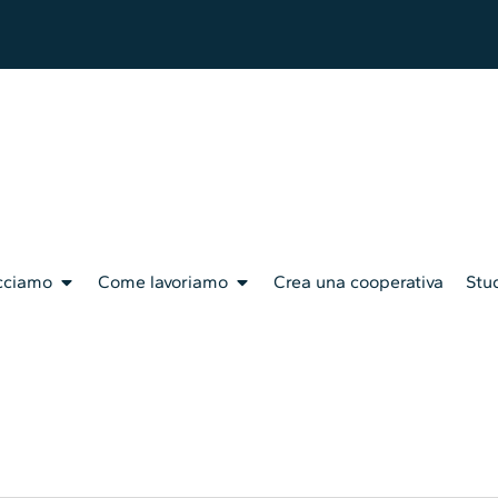
cciamo
Come lavoriamo
Crea una cooperativa
Stud