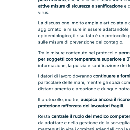
attive misure di sicurezza e sanificazione
e 
virus.
La discussione, molto ampia e articolata e ch
aggiornato le misure in essere adattandole
epidemiologico; il risultato è un protocollo 
sulle misure di prevenzione del contagio.
Tra le misure contenute nel protocollo
perma
per soggetti con temperatura superiore a 3
informazione, la pulizia e sanificazione dei lo
I datori di lavoro dovranno
continuare a forni
particolare delle mani, mentre gli spazi co
distanziamento e areazione e dunque potra
Il protocollo, inoltre,
auspica ancora il ricorso
protezione rafforzata dei lavoratori fragili
.
Resta
centrale il ruolo del medico compete
da adottare e nella gestione della sorvegli
mantenuti in vita i comitati aziendali con la