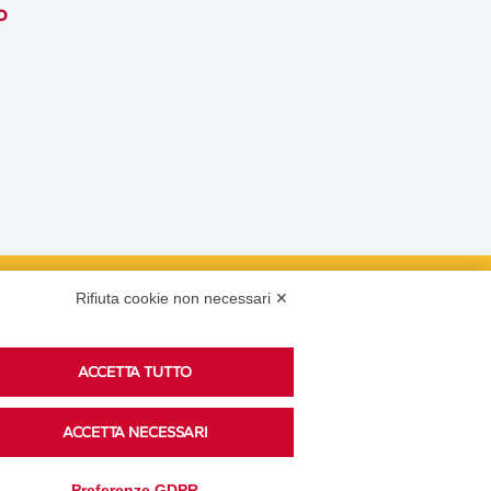
o
Rifiuta cookie non necessari ✕
Podcast
ACCETTA TUTTO
Ascolta i podcast di approfondimento di Legacoop
ACCETTA NECESSARI
su Spreaker.
Preferenze GDPR