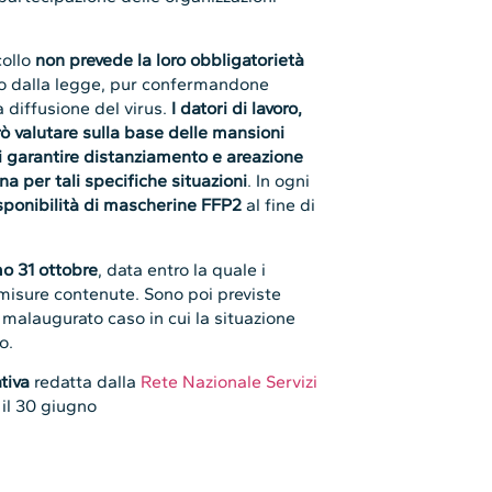
collo
non prevede la loro obbligatorietà
nito dalla legge, pur confermandone
a diffusione del virus.
I datori di lavoro,
ò valutare sulla base delle mansioni
 di garantire distanziamento e areazione
a per tali specifiche situazioni
. In ogni
isponibilità di mascherine FFP2
al fine di
mo 31 ottobre
, data entro la quale i
e misure contenute. Sono poi previste
malaugurato caso in cui la situazione
o.
tiva
redatta dalla
Rete Nazionale Servizi
 il 30 giugno