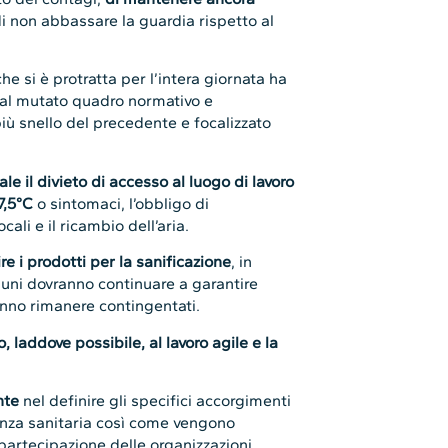
di non abbassare la guardia rispetto al
e si è protratta per l’intera giornata ha
 al mutato quadro normativo e
più snello del precedente e focalizzato
le il divieto di accesso al luogo di lavoro
7,5°C
o sintomaci, l’obbligo di
cali e il ricambio dell’aria.
re i prodotti per la sanificazione
, in
muni dovranno continuare a garantire
nno rimanere contingentati.
, laddove possibile, al lavoro agile e la
nte
nel definire gli specifici accorgimenti
anza sanitaria così come vengono
 partecipazione delle organizzazioni