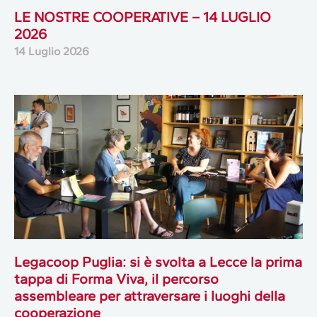
LE NOSTRE COOPERATIVE – 14 LUGLIO
2026
14 Luglio 2026
Legacoop Puglia: si è svolta a Lecce la prima
tappa di Forma Viva, il percorso
assembleare per attraversare i luoghi della
cooperazione