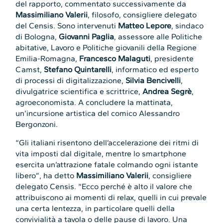
del rapporto, commentato successivamente da
Massimiliano Valerii
, filosofo, consigliere delegato
del Censis. Sono intervenuti
Matteo Lepore
, sindaco
di Bologna,
Giovanni Paglia
, assessore alle Politiche
abitative, Lavoro e Politiche giovanili della Regione
Emilia-Romagna,
Francesco Malaguti
, presidente
Camst,
Stefano Quintarelli
, informatico ed esperto
di processi di digitalizzazione,
Silvia Bencivelli
,
divulgatrice scientifica e scrittrice,
Andrea Segrè
,
agroeconomista. A concludere la mattinata,
un’incursione artistica del comico Alessandro
Bergonzoni.
“Gli italiani risentono dell’accelerazione dei ritmi di
vita imposti dal digitale, mentre lo smartphone
esercita un’attrazione fatale colmando ogni istante
libero”, ha detto
Massimiliano Valerii
, consigliere
delegato Censis. “Ecco perché è alto il valore che
attribuiscono ai momenti di relax, quelli in cui prevale
una certa lentezza, in particolare quelli della
convivialità a tavola o delle pause di lavoro. Una