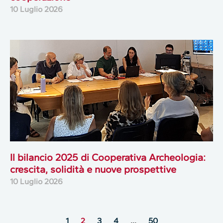
10 Luglio 2026
Il bilancio 2025 di Cooperativa Archeologia:
crescita, solidità e nuove prospettive
10 Luglio 2026
1
2
3
4
…
50