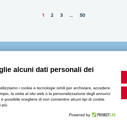
MultiMedia
lie alcuni dati personali dei
Guarda i nostri video, storie e webinar.
utilizziamo i cookie e tecnologie simili per archiviare, accedere
pio, la visita al sito web o la personalizzazione degli annunci.
, è possibile scegliere di non consentire alcuni tipi di cookie.
 più.
Powered by
Accedi a Youtube
Seguici sui nostri canali social: