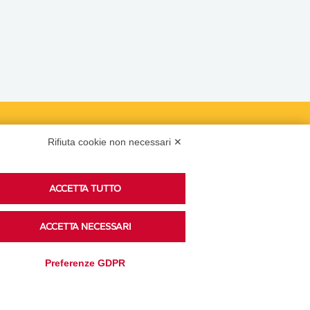
Podcast
Rifiuta cookie non necessari ✕
ACCETTA TUTTO
Ascolta i podcast di approfondimento di Legacoop
su Spreaker.
ACCETTA NECESSARI
Preferenze GDPR
Accedi alla sezione