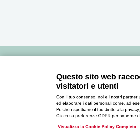
Newsletter
Questo sito web raccog
Accedi o iscriviti alla nostra Newsletter Legacoop
visitatori e utenti
Informazioni per restare sempre aggiornati sul
Con il tuo consenso, noi e i nostri partner 
mondo della cooperazione.
ed elaborare i dati personali come, ad esem
Poiché rispettiamo il tuo diritto alla privacy
Clicca su preferenze GDPR per saperne di
Iscriviti
Visualizza la Cookie Policy Completa
Archivio Newsletter