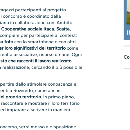
 Cooperativa sociale Itaca
.
Scatta,
 compiere per partecipare al contest:
na foto
con lo smartphone o con altri
r loro significativi del territorio
come
 realtà associative, risorse umane. Ogni
Con
sto che racconti il lavoro realizzato
,
 realizzazione, cercando il più possibile
 partire dallo stimolare conoscenza e
esenti a Roveredo, come anche
el proprio territorio.
In primo piano,
 raccontare e mostrare il loro territorio
i, ed imparare a scrivere in maniera
l concorso, verrà messo a disposizione
ile elemento da esporre o con cui
e 18 una giuria sarà chiamata a
à composta da due rappresentanti
e esperto in comunicazione della