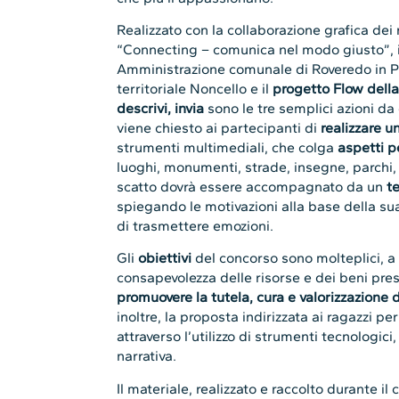
territoriale Noncello e il
progetto Flow della
descrivi, invia
sono le tre semplici azioni da
viene chiesto ai partecipanti di
realizzare u
strumenti multimediali, che colga
aspetti pe
luoghi, monumenti, strade, insegne, parchi,
scatto dovrà essere accompagnato da un
te
spiegando le motivazioni alla base della sua
di trasmettere emozioni.
Gli
obiettivi
del concorso sono molteplici, a
consapevolezza delle risorse e dei beni pr
promuovere la tutela, cura e valorizzazione d
inoltre, la proposta indirizzata ai ragazzi per
attraverso l’utilizzo di strumenti tecnologic
narrativa.
Il materiale, realizzato e raccolto durante i
dell’Amministrazione comunale come possib
decorare gli spazi comunali. Il
17 maggio
all
pronunciarsi sugli elaborati ricevuti e sar
dell’Amministrazione comunale, un educator