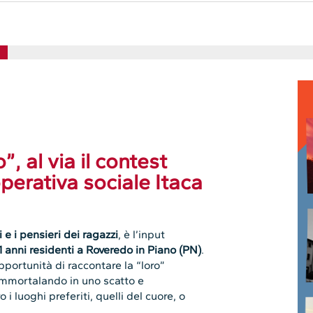
 al via il contest
perativa sociale Itaca
e i pensieri dei ragazzi
, è l’input
1 anni residenti a Roveredo in Piano (PN)
.
pportunità di raccontare la “loro”
immortalando in uno scatto e
i luoghi preferiti, quelli del cuore, o
 ragazzi partecipanti al progetto
l concorso è coordinato dalla
ano in collaborazione con l’Ambito