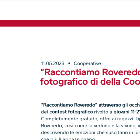
11.05.2023
Cooperative
“Raccontiamo Roveredo”,
fotografico di della Coo
“Raccontiamo Roveredo” attraverso gli occhi 
del
contest fotografico
rivolto a
giovani 11-2
Completamente gratuito, offre ai ragazzi l’o
Roveredo, così come la vedono e la vivono, 
descrivendo le emozioni che suscitano in loro 
che più li appassionano.
Realizzato con la collaborazione grafica dei
“Connecting – comunica nel modo giusto”, i
Amministrazione comunale di Roveredo in Pi