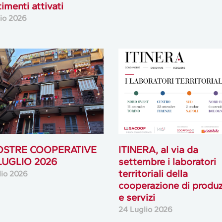
OSTRE COOPERATIVE
ITINERA, al via da
 LUGLIO 2026
settembre i laboratori
territoriali della
lio 2026
cooperazione di produ
e servizi
24 Luglio 2026
1
2
3
…
50