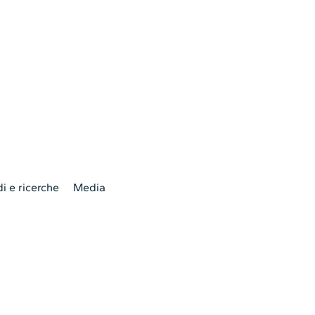
i e ricerche
Media