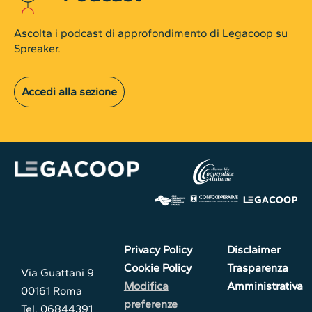
Ascolta i podcast di approfondimento di Legacoop su
Spreaker.
Accedi alla sezione
Privacy Policy
Disclaimer
Cookie Policy
Trasparenza
Via Guattani 9
Modifica
Amministrativa
00161 Roma
preferenze
Tel. 06844391