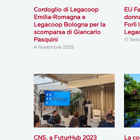
Cordoglio di Legacoop
EU Fa
Emilia-Romagna e
donna
Legacoop Bologna per la
Forlì
scomparsa di Giancarlo
Lega
Pasquini
17 Set
4 Novembre 2025
CNS, a FuturHub 2023
La co