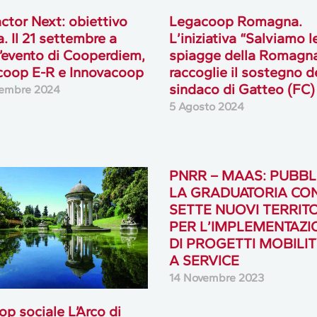
ctor Next: obiettivo
Legacoop Romagna.
. Il 21 settembre a
L’iniziativa “Salviamo l
 l’evento di Cooperdiem,
spiagge della Romagn
coop E-R e Innovacoop
raccoglie il sostegno d
sindaco di Gatteo (FC)
tembre 2024
5 Agosto 2024
PNRR – MAAS: PUBBL
LA GRADUATORIA CO
SETTE NUOVI TERRITO
PER L’IMPLEMENTAZI
DI PROGETTI MOBILIT
A SERVICE
14 Novembre 2023
op sociale L’Arco di