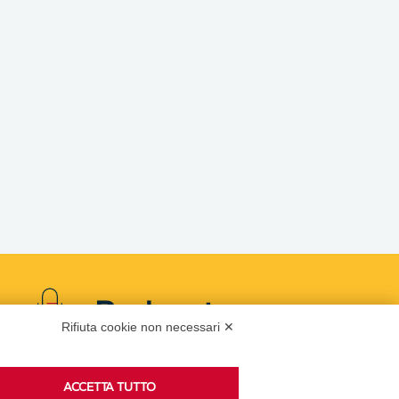
Podcast
Rifiuta cookie non necessari ✕
ACCETTA TUTTO
Ascolta i podcast di approfondimento di Legacoop