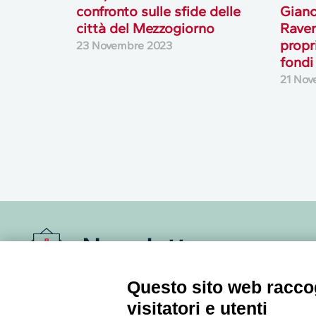
confronto sulle sfide delle
Giano
città del Mezzogiorno
Raven
propr
23 Novembre 2023
fond
21 Nov
Newsletter
Questo sito web raccog
Accedi o iscriviti alla nostra Newsletter Legacoop
Informazioni per restare sempre aggiornati sul
visitatori e utenti