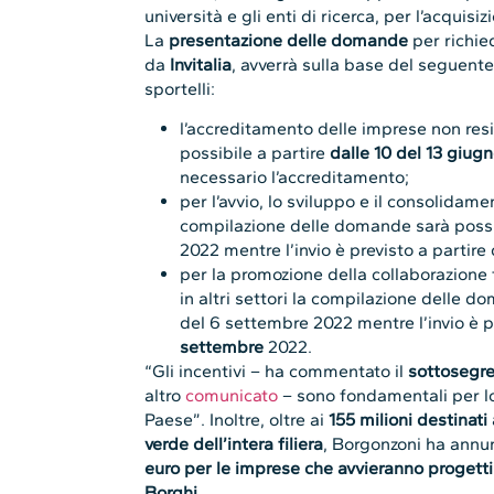
università e gli enti di ricerca, per l’acquisizi
La
presentazione delle domande
per richied
da
Invitalia
, avverrà sulla base del seguent
sportelli:
l’accreditamento delle imprese non resid
possibile a partire
dalle 10 del 13 giug
necessario l’accreditamento;
per l’avvio, lo sviluppo e il consolidame
compilazione delle domande sarà possib
2022 mentre l’invio è previsto a partire
per la promozione della collaborazione 
in altri settori la compilazione delle d
del 6 settembre 2022 mentre l’invio è p
settembre
2022.
“Gli incentivi – ha commentato il
sottosegre
altro
comunicato
– sono fondamentali per lo
Paese”. Inoltre, oltre ai
155 milioni destinati 
verde dell’intera filiera
, Borgonzoni ha annun
euro per le imprese che avvieranno progetti 
Borghi.