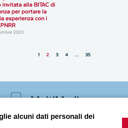
 invitata alla BITAC di
nza per portare la
ia esperienza con i
i PNRR
embre 2023
1
2
3
4
…
35
MultiMedia
lie alcuni dati personali dei