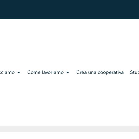
cciamo
Come lavoriamo
Crea una cooperativa
Stud