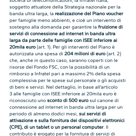
società di telecomunicazioni, la Infratel Italia,
soggetto attuatore della Strategia nazionale per la
banda ultra larga, la
realizzazione del Piano voucher
per famiglie meno abbienti, e cioè un intervento di
sostegno alla domanda per garantire la
fruizione di
servizi di connessione ad internet in banda ultra
larga da parte delle famiglie con ISEE inferiore ai
20mila euro
(art. 1). Per gli interventi del Piano è
autorizzata una spesa di
204 milioni di euro
(art. 2)
che, anche in questo caso, saranno coperti con le
risorse del Fondo FSC, con la possibilità di un
rimborso a Infratel pari a massimo 2% della spesa
complessiva per le spese sul personale o gli acquisti
di beni e servizi. Nel dettaglio, in base all’articolo
3 alle famiglie con ISEE inferiore ai 20mila euro è
riconosciuto uno
sconto di 500 euro
sul canone di
connessione ad internet in banda ultra larga per un
periodo di almeno dodici mesi,
sui servizi di
attivazione e sulla fornitura dei dispositivi elettronici
(CPE), di un tablet o un personal computer
. Il
contributo è erogato per la fornitura di servizi di