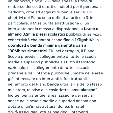
un rimborso, fino al 2% della spesa, a titolo di
rimborso dei costi diretti e indiretti per il personale
dedicato, oltre ad acquisti di beni e servizi. Gli
obiettivi del Piano sono definiti all’articolo 3: in
particolare, il Mise punta all’attivazione di un
intervento per la messa a disposizione,
a favore di
almeno 32mila plessi scolastici pubblici
, di servizi di
connettività che garantiscano
fino a 1 Gigabit/s in
download
e
banda minima garantita pari a
100Mbit/s simmetrici.
Più nel dettaglio, il Piano
Scuola prevede il collegamento di tutte le scuole
medie e superiori pubbliche su tutto il territorio
nazionale, e il collegamento di tutte le scuole
primarie e dell’infanzia pubbliche ubicate nelle aree
già interessate da interventi infrastrutturali,
nell’ambito del Piano banda ultra larga dello stesso
ministero, relativo alle cosiddette “
aree bianche
“.
Inoltre, per garantire la realizzazione dei servizi
anche nelle scuole medie e superiori ancora non
dotate di un’infrastruttura idonea, Infratel
dovrà assicurare l’attuazione degli interventi