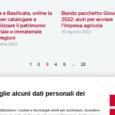
 e Basilicata, online la
Bando pacchetto Giov
per catalogare e
2022: aiuti per avviare
lizzare il patrimonio
l’impresa agricola
iale e immateriale
30 Agosto 2022
 regioni
obre 2022
1
2
3
4
5
…
22
lie alcuni dati personali dei
MultiMedia
utilizziamo i cookie e tecnologie simili per archiviare, accedere