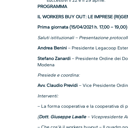
successivi il 22 e il 29 aprile.
PROGRAMMA
IL WORKERS BUY OUT: LE IMPRESE (RI)GE
Prima giornata (15/04/2021 h. 17,00 – 19,00)
Saluti istituzionali – Presentazione protocol
Andrea Benini
– Presidente Legacoop Este
Stefano Zanardi
– Presidente Ordine dei Dot
Modena
Presiede e coordina:
Avv. Claudio Previdi
– Vice Presidente Ordi
Interventi:
– La forma cooperativa e la cooperativa di 
(
Dott. Giuseppe Lavalle
– Vicepresidente A
– Che cos‘è il workers buyout – Il quadro n