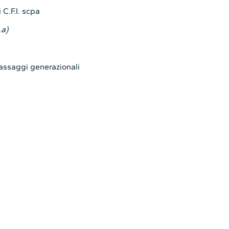
 C.F.I. scpa
.a)
passaggi generazionali