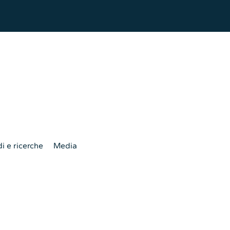
i e ricerche
Media