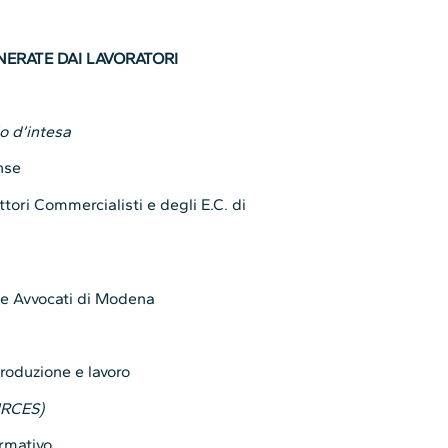
NERATE DAI LAVORATORI
lo d’intesa
nse
tori Commercialisti e degli E.C. di
ne Avvocati di Modena
produzione e lavoro
IRCES)
ormativo