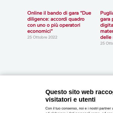
Online il bando di gara “Due
Puglia
diligence: accordi quadro
gara 
con uno o più operatori
digita
economici”
mater
delle
25 Ottobre 2022
25 Ott
Questo sito web raccog
visitatori e utenti
Newsletter
Con il tuo consenso, noi e i nostri partner 