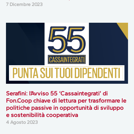
7 Dicembre 2023
Serafini: l’Avviso 55 ‘Cassaintegrati’ di
Fon.Coop chiave di lettura per trasformare le
politiche passive in opportunità di sviluppo
e sostenibilità cooperativa
4 Agosto 2023