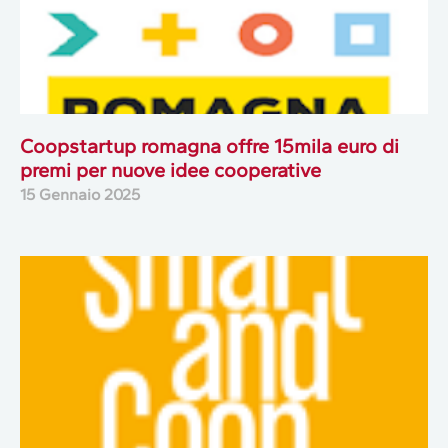
Coopstartup romagna offre 15mila euro di
premi per nuove idee cooperative
15 Gennaio 2025