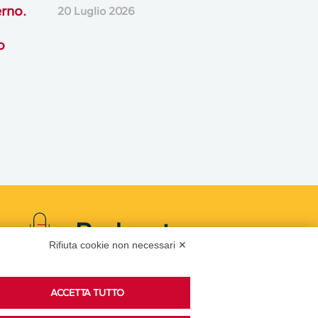
rno.
20 Luglio 2026
o
Podcast
Rifiuta cookie non necessari ✕
Ascolta i podcast di approfondimento di Legacoop
ACCETTA TUTTO
su Spreaker.