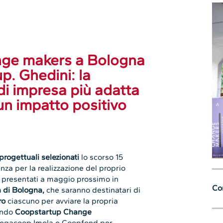
ange makers a Bologna
p. Ghedini: la
di impresa più adatta
un impatto positivo
progettuali selezionati
lo scorso 15
nza per la realizzazione del proprio
 presentati a maggio prossimo in
Con
à di Bologna,
che saranno destinatari di
ro
ciascuno per avviare la propria
bando
Coopstartup Change
egacoop Imola e Coopfond per