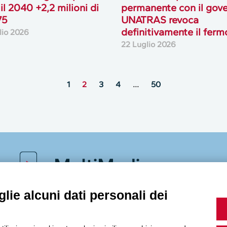
 il 2040 +2,2 milioni di
permanente con il gove
75
UNATRAS revoca
definitivamente il ferm
lio 2026
22 Luglio 2026
1
2
3
4
…
50
MultiMedia
lie alcuni dati personali dei
Guarda i nostri video, storie e webinar.