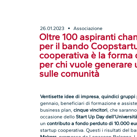
26.01.2023
Associazione
Oltre 100 aspiranti ch
per il bando Coopstartu
cooperativa è la forma 
per chi vuole generare 
sulle comunità
Ventisette idee di impresa
,
quindici gruppi
gennaio, beneficiari di formazione e assiste
business plan,
cinque vincitori
, che saranno
occasione dello
Start Up Day dell’Universit
un
contributo a fondo perduto di 10.000 eu
startup cooperativa. Questi i risultati del 
Makers,
promosso da Legacoop Bologna, L