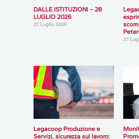
DALLE ISTITUZIONI – 28
Lega
LUGLIO 2026
espri
scomp
27 Luglio 2026
Peterl
27 Lug
Legacoop Produzione e
Monit
Servizi, sicurezza sul lavoro:
Prome