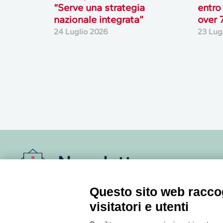
“Serve una strategia
entro
nazionale integrata”
over 
24 Luglio 2026
23 Lug
Newsletter
Questo sito web raccog
Accedi o iscriviti alla nostra Newsletter Legacoop
Informazioni per restare sempre aggiornati sul
visitatori e utenti
mondo della cooperazione.