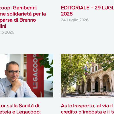
coop: Gamberini
EDITORIALE – 29 LUG
me solidarietà per la
2026
arsa di Brenno
24 Luglio 2026
ini
lio 2026
or sulla Sanità di
Autotrasporto, al via il
teia e Legacoop:
credito d’imposta e il 