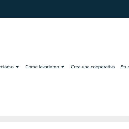
cciamo
Come lavoriamo
Crea una cooperativa
Stud