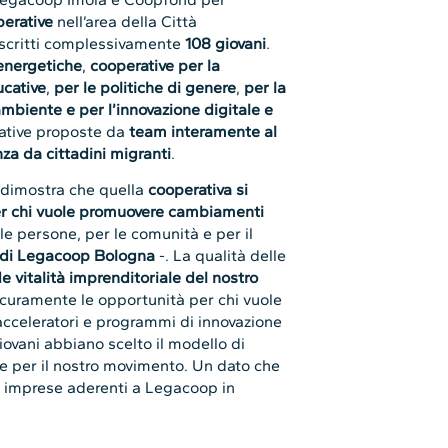
perative
nell’area della Città
 iscritti complessivamente
108 giovani
.
energetiche
,
cooperative per la
ucative
,
per le politiche di genere
,
per la
’ambiente e per l’innovazione digitale e
rative proposte da
team interamente al
nza da cittadini migranti
.
 dimostra che quella
cooperativa si
er chi vuole promuovere cambiamenti
le persone, per le comunità e per il
e di Legacoop Bologna
-. La qualità delle
e vitalità imprenditoriale del nostro
icuramente le opportunità per chi vuole
 acceleratori e programmi di innovazione
 giovani abbiano scelto il modello di
e per il nostro movimento. Un dato che
le imprese aderenti a Legacoop in