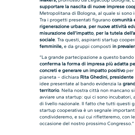
supportare la nascita di nuove imprese coo
Metropolitana di Bologna, al quale si sono
Tra i progetti presentati figurano
comunità 
rigenerazione urbana
,
per nuove attività ed
misurazione dell’impatto
,
per la tutela dell
sociale
. Tra questi, aspiranti startup coope
femminile,
e da gruppi composti
in prevale
“La grande partecipazione a questo bando
conferma la forma di impresa più adatta p
concreti e generare un impatto positivo
per 
pianeta – dichiara
Rita Ghedini, president
idee presentate al bando evidenzia la
grand
territorio
. Nella nostra città non mancano s
avviare una startup: qui ci sono incubatori,
di livello nazionale. Il fatto che tutti questi
startup cooperativa è un segnale important
condivideremo, e sui cui rifletteremo, con 
occasione del nostro prossimo Congresso.”