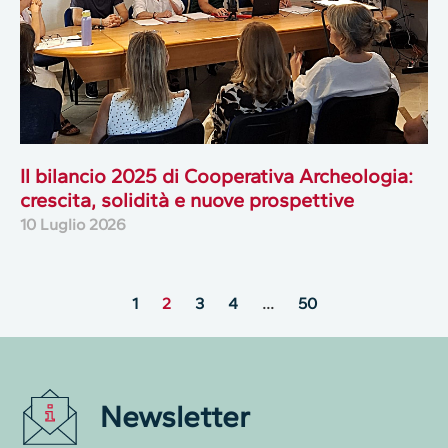
Il bilancio 2025 di Cooperativa Archeologia:
crescita, solidità e nuove prospettive
10 Luglio 2026
1
2
3
4
…
50
Newsletter