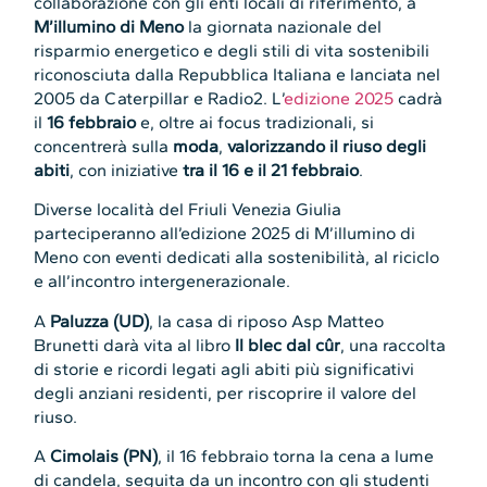
collaborazione con gli enti locali di riferimento, a
M’illumino di Meno
la giornata nazionale del
risparmio energetico e degli stili di vita sostenibili
riconosciuta dalla Repubblica Italiana e lanciata nel
2005 da Caterpillar e Radio2. L’
edizione 2025
cadrà
il
16 febbraio
e, oltre ai focus tradizionali, si
concentrerà sulla
moda
,
valorizzando il riuso degli
abiti
, con iniziative
tra il 16 e il 21 febbraio
.
Diverse località del Friuli Venezia Giulia
parteciperanno all’edizione 2025 di M’illumino di
Meno con eventi dedicati alla sostenibilità, al riciclo
e all’incontro intergenerazionale.
A
Paluzza (UD)
, la casa di riposo Asp Matteo
Brunetti darà vita al libro
Il blec dal cûr
, una raccolta
di storie e ricordi legati agli abiti più significativi
degli anziani residenti, per riscoprire il valore del
riuso.
A
Cimolais (PN)
, il 16 febbraio torna la cena a lume
di candela, seguita da un incontro con gli studenti