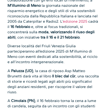
collaborazione con gli enti locali di riferimento, a
M’illumino di Meno
la giornata nazionale del
risparmio energetico e degli stili di vita sostenibili
riconosciuta dalla Repubblica Italiana e lanciata nel
2005 da Caterpillar e Radio2. L’
edizione 2025
cadrà
il
16 febbraio
e, oltre ai focus tradizionali, si
concentrerà sulla
moda
,
valorizzando il riuso degli
abiti
, con iniziative
tra il 16 e il 21 febbraio
.
Diverse località del Friuli Venezia Giulia
parteciperanno all’edizione 2025 di M’illumino di
Meno con eventi dedicati alla sostenibilità, al riciclo
e all’incontro intergenerazionale.
A
Paluzza (UD)
, la casa di riposo Asp Matteo
Brunetti darà vita al libro
Il blec dal cûr
, una raccolta
di storie e ricordi legati agli abiti più significativi
degli anziani residenti, per riscoprire il valore del
riuso.
A
Cimolais (PN)
, il 16 febbraio torna la cena a lume
di candela, seguita da un incontro con gli studenti