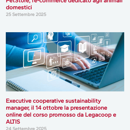
PetStore, l’e-commerce dedicato agli animali
domestici
25 Settembre 2025
Executive cooperative sustainability
manager, il 14 ottobre la presentazione
online del corso promosso da Legacoop e
ALTIS
24 Settembre 2025