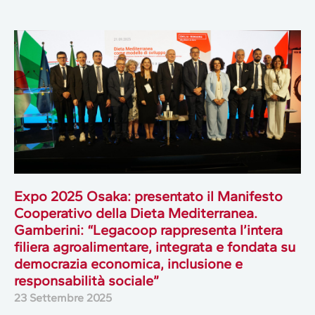
Expo 2025 Osaka: presentato il Manifesto
Cooperativo della Dieta Mediterranea.
Gamberini: “Legacoop rappresenta l’intera
filiera agroalimentare, integrata e fondata su
democrazia economica, inclusione e
responsabilità sociale”
23 Settembre 2025