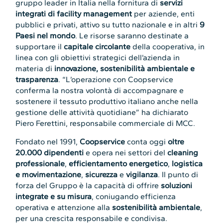
gruppo leader in Italia nella fornitura di
servizi
integrati di facility management
per aziende, enti
pubblici e privati, attivo su tutto nazionale e in altri
9
Paesi nel mondo
. Le risorse saranno destinate a
supportare il
capitale circolante
della cooperativa, in
linea con gli obiettivi strategici dell’azienda in
materia di
innovazione, sostenibilità ambientale e
trasparenza
. “L’operazione con Coopservice
conferma la nostra volontà di accompagnare e
sostenere il tessuto produttivo italiano anche nella
gestione delle attività quotidiane” ha dichiarato
Piero Ferettini, responsabile commerciale di MCC.
Fondato nel 1991,
Coopservice
conta oggi
oltre
20.000 dipendenti
e opera nei settori del
cleaning
professionale
,
efficientamento energetico
,
logistica
e movimentazione
,
sicurezza
e
vigilanza
. Il punto di
forza del Gruppo è la capacità di offrire
soluzioni
integrate e su misura
, coniugando efficienza
operativa e attenzione alla
sostenibilità ambientale
,
per una crescita responsabile e condivisa.