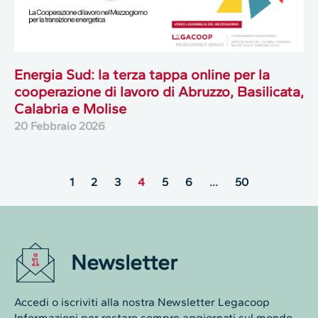
Energia Sud: la terza tappa online per la
cooperazione di lavoro di Abruzzo, Basilicata,
Calabria e Molise
20 Febbraio 2026
1
2
3
4
5
6
…
50
Newsletter
Accedi o iscriviti alla nostra Newsletter Legacoop
Informazioni per restare sempre aggiornati sul mondo