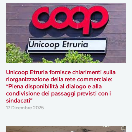
Unicoop Etruria fornisce chiarimenti sulla
riorganizzazione della rete commerciale:
“Piena disponibilità al dialogo e alla
condivisione dei passaggi previsti con i
sindacati”
17 Dicembre 2025