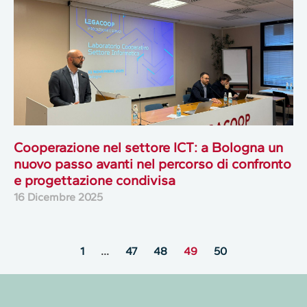
Cooperazione nel settore ICT: a Bologna un
nuovo passo avanti nel percorso di confronto
e progettazione condivisa
16 Dicembre 2025
1
…
47
48
49
50