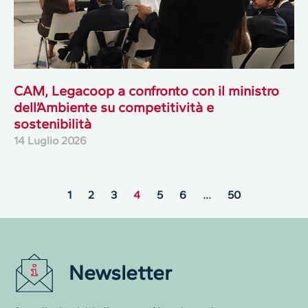
CAM, Legacoop a confronto con il ministro
dell’Ambiente su competitività e
sostenibilità
14 Luglio 2026
1
2
3
4
5
6
…
50
Newsletter