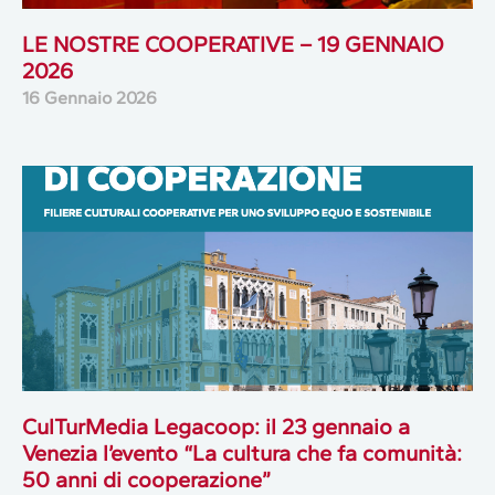
LE NOSTRE COOPERATIVE – 19 GENNAIO
2026
16 Gennaio 2026
CulTurMedia Legacoop: il 23 gennaio a
Venezia l’evento “La cultura che fa comunità:
50 anni di cooperazione”