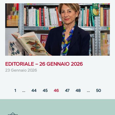
EDITORIALE – 26 GENNAIO 2026
23 Gennaio 2026
1
…
44
45
46
47
48
…
50