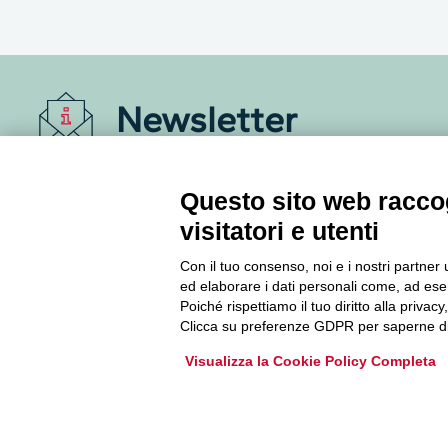
Newsletter
Accedi o iscriviti alla nostra Newsletter Legacoop
Questo sito web raccog
Informazioni per restare sempre aggiornati sul
mondo della cooperazione.
visitatori e utenti
Con il tuo consenso, noi e i nostri partner 
Iscriviti
ed elaborare i dati personali come, ad esem
Poiché rispettiamo il tuo diritto alla privacy
Clicca su preferenze GDPR per saperne di
Archivio Newsletter
Visualizza la Cookie Policy Completa