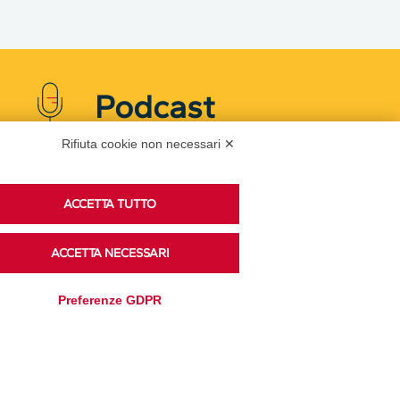
Podcast
Rifiuta cookie non necessari ✕
Ascolta i podcast di approfondimento di Legacoop
su Spreaker.
ACCETTA TUTTO
ACCETTA NECESSARI
Accedi alla sezione
Preferenze GDPR