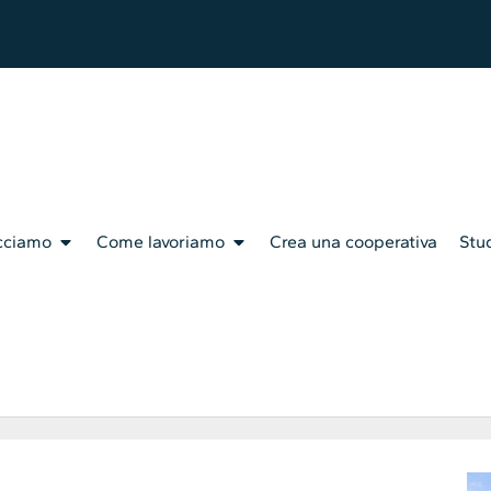
cciamo
Come lavoriamo
Crea una cooperativa
Stud