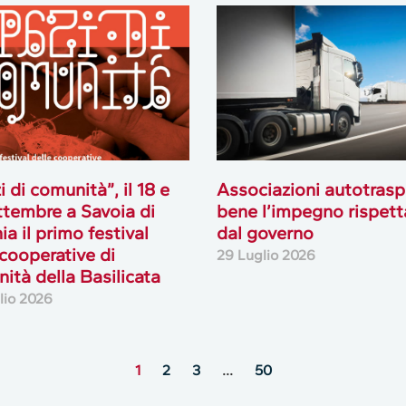
i di comunità”, il 18 e
Associazioni autotrasp
ttembre a Savoia di
bene l’impegno rispett
ia il primo festival
dal governo
 cooperative di
29 Luglio 2026
ità della Basilicata
lio 2026
1
2
3
…
50