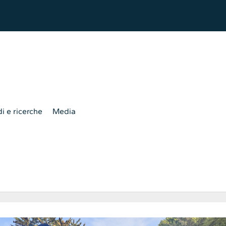
i e ricerche
Media