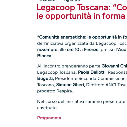
Legacoop Toscana: “Co
le opportunità in forma
“Comunità energetiche: le opportunità in f
dell’iniziativa organizzata da Legacoop T
novembre
alle
ore 10
a
Firenze
, presso l’
Audi
Bianca
.
All’incontro prenderanno parte
Giovanni Chi
Legacoop Toscana,
Paola Bellotti
, Respons
Bugetti,
Presidente Seconda Commissione C
Toscana,
Simone Gheri,
Direttore ANCI Tos
progetto Respira.
Nel corso dell’iniziativa saranno presentat
costituite.
Programma