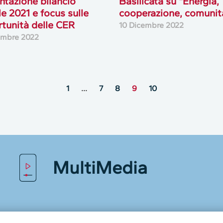
ntazione bilancio
Basilicata su “Energia,
le 2021 e focus sulle
cooperazione, comunit
tunità delle CER
10 Dicembre 2022
embre 2022
1
…
7
8
9
10
MultiMedia
Guarda i nostri video, storie e webinar.