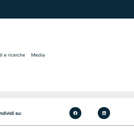
i e ricerche
Media
dividi su: