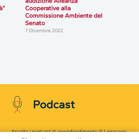
audizione Alleanza
à”
Cooperative alla
Commissione Ambiente del
Senato
7 Dicembre 2022
Podcast
Ascolta i podcast di approfondimento di Legacoop
su Spreaker.