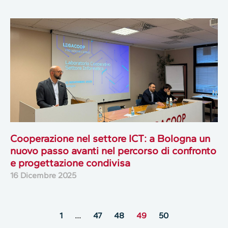
Cooperazione nel settore ICT: a Bologna un
nuovo passo avanti nel percorso di confronto
e progettazione condivisa
16 Dicembre 2025
1
…
47
48
49
50