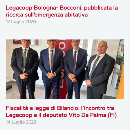
Legacoop Bologna- Bocconi: pubblicata la
ricerca sull’emergenza abitativa
17 Luglio 2026
Fiscalità e legge di Bilancio: l’incontro tra
Legacoop e il deputato Vito De Palma (FI)
14 Luglio 2026