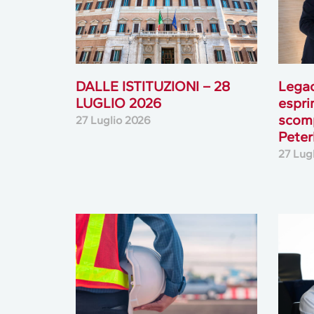
DALLE ISTITUZIONI – 28
Lega
LUGLIO 2026
espri
scomp
27 Luglio 2026
Peterl
27 Lug