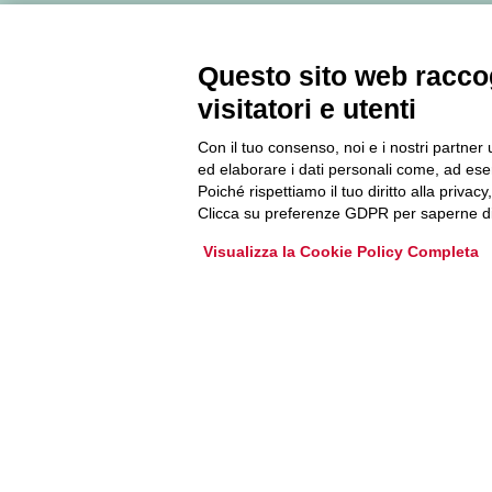
Accedi o iscriviti alla nostra Newsletter Legacoop
Informazioni per restare sempre aggiornati sul
Questo sito web raccog
mondo della cooperazione.
visitatori e utenti
Iscriviti
Con il tuo consenso, noi e i nostri partner 
ed elaborare i dati personali come, ad esem
Poiché rispettiamo il tuo diritto alla privacy
Archivio Newsletter
Clicca su preferenze GDPR per saperne di
Visualizza la Cookie Policy Completa
Via Guattani 9 00161 Roma
Tel. 06844391
Fax 0684439406
E-mail
info@legacoop.coop