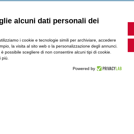
lie alcuni dati personali dei
Guarda i nostri video, storie e webinar.
utilizziamo i cookie e tecnologie simili per archiviare, accedere
pio, la visita al sito web o la personalizzazione degli annunci.
Accedi a Youtube
, è possibile scegliere di non consentire alcuni tipi di cookie.
 più.
Powered by
Seguici sui nostri canali social: