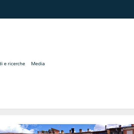
i e ricerche
Media