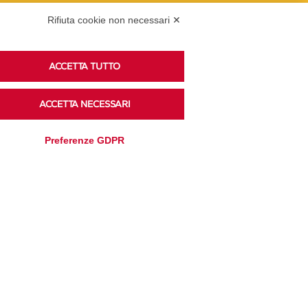
Rifiuta cookie non necessari ✕
Ascolta i podcast di approfondimento di Legacoop
su Spreaker.
ACCETTA TUTTO
ACCETTA NECESSARI
Accedi alla sezione
Preferenze GDPR
Privacy Policy
Disclaimer
Cookie Policy
Trasparenza
Modifica preferenze
Amministrativa