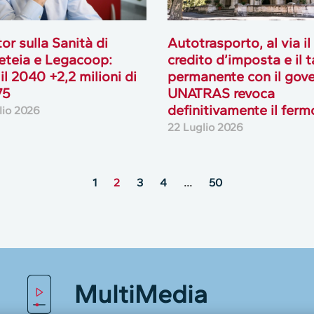
or sulla Sanità di
Autotrasporto, al via il
teia e Legacoop:
credito d’imposta e il 
 il 2040 +2,2 milioni di
permanente con il gove
75
UNATRAS revoca
definitivamente il ferm
lio 2026
22 Luglio 2026
1
2
3
4
…
50
MultiMedia