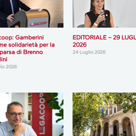
coop: Gamberini
EDITORIALE – 29 LUG
me solidarietà per la
2026
arsa di Brenno
24 Luglio 2026
ini
lio 2026