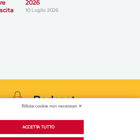
ore
2026
scita
10 Luglio 2026
Podcast
Rifiuta cookie non necessari ✕
Ascolta i podcast di approfondimento di Legacoop
ACCETTA TUTTO
su Spreaker.