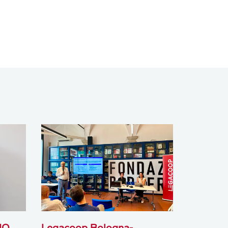
IO
Legacoop Bologna-