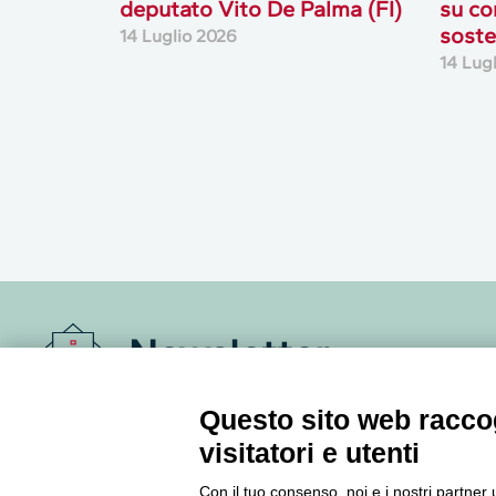
deputato Vito De Palma (FI)
su co
soste
14 Luglio 2026
14 Lug
Newsletter
Questo sito web raccog
Accedi o iscriviti alla nostra Newsletter Legacoop
Informazioni per restare sempre aggiornati sul
visitatori e utenti
mondo della cooperazione.
Con il tuo consenso, noi e i nostri partner 