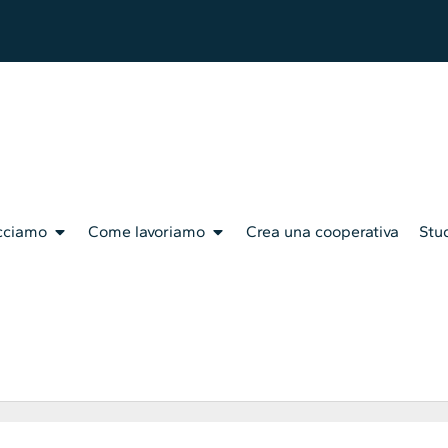
cciamo
Come lavoriamo
Crea una cooperativa
Stud