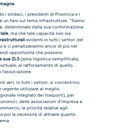
omagna
.
 i sindaci, i presidenti di Provincia e i
re un faro sul tema infrastrutture. “Siamo
le, determinato dalla sua conformazione
iale
, ma che tale capacità non sia
rastrutturali
evidenti in tutti i settori del
o e ci penalizzeranno ancor di più nel
randi opportunità che possono
la sua ZLS
(zona logistica semplificata,
portuale, al rafforzamento di quello
o l’associazione.
 veri, in tutti i settori, si concentrino
 urgente utilizzare al meglio
gionale integrato dei trasporti), per
conomici, delle associazioni d’impresa e
mercio, le priorità relative agli
a poi la necessità di attivare quanto
tema.