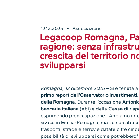
12.12.2025
Associazione
Legacoop Romagna, Patu
ragione: senza infrastrut
crescita del territorio
svilupparsi
Romagna, 12 dicembre 2025 –
Si è tenuta 
primo report dell’Osservatorio Investimenti
della Romagna
. Durante l’occasione
Antonio
bancaria italiana
(Abi) e della
Cassa di risp
esprimendo preoccupazione: “Abbiamo un’
vivace in Emilia-Romagna, ma se non abbiam
trasporti, strade e ferrovie datate oltre cinq
possibilità di svilupparsi come potrebbero”. 