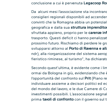
conclusione a cui è pervenuta
Legacoop R
Da alcuni mesi l’associazione sta incontrando
consiglieri regionali disponibili ad accende
convinti che la Romagna abbia un potenzia
geografica e dalla sua
struttura imprenditor
sfruttata appieno, proprio per le
carenze inf
trasporto. Questi deficit ci hanno penalizzat
prossimo futuro. Rischiamo di perdere le g
svilupparsi attorno al
Porto di Ravenna e al
ndr), alla riorganizzazione del sistema aero
fieristico riminese, al turismo”, ha dichiarat
Secondo quest’ultima, è evidente come i limiti
ormai da Bologna in giù, evidenziando che è
l’opportunità del confronto sul
Prit
(Piano re
individuare assieme a decisori politici ed e
del mondo del lavoro, e le due Camere di Com
investimenti possibili. L’associazione segnal
prima
tavoli di confronto
con il governo sul 