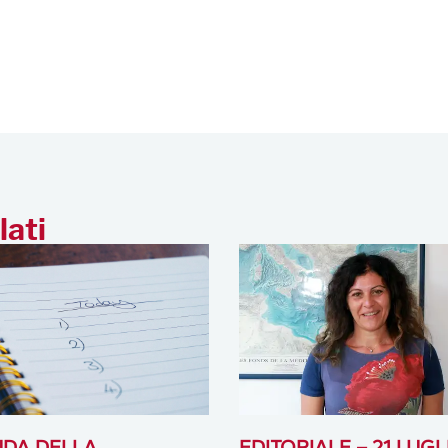
lati
DA DELLA
EDITORIALE – 21 LUGL