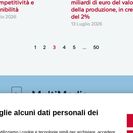
mpetitività e
miliardi di euro del val
nibilità
della produzione, in cre
del 2%
lio 2026
13 Luglio 2026
1
2
3
4
5
…
50
MultiMedia
lie alcuni dati personali dei
Guarda i nostri video, storie e webinar.
utilizziamo i cookie e tecnologie simili per archiviare, accedere