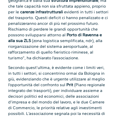
geografica e dalla sua
struttura imprenditoriale
, ma
che tale capacità non sia sfruttata appieno, proprio
per le
carenze infrastrutturali
evidenti in tutti i settori
del trasporto. Questi deficit ci hanno penalizzato e ci
penalizzeranno ancor di più nel prossimo futuro.
Rischiamo di perdere le grandi opportunità che
possono svilupparsi attorno al
Porto di Ravenna e
alla sua ZLS
(zona logistica semplificata, ndr), alla
riorganizzazione del sistema aeroportuale, al
rafforzamento di quello fieristico riminese, al
turismo”, ha dichiarato l’associazione.
Secondo quest’ultima, è evidente come i limiti veri,
in tutti i settori, si concentrino ormai da Bologna in
giù, evidenziando che è urgente utilizzare al meglio
l’opportunità del confronto sul
Prit
(Piano regionale
integrato dei trasporti), per individuare assieme a
decisori politici ed economici, delle associazioni
d’impresa e del mondo del lavoro, e le due Camere
di Commercio, le priorità relative agli investimenti
possibili. L’associazione segnala poi la necessità di