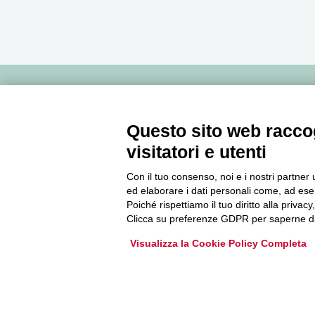
Newsletter
Questo sito web raccog
visitatori e utenti
Accedi o iscriviti alla nostra Newsletter Legacoop
Informazioni per restare sempre aggiornati sul
Con il tuo consenso, noi e i nostri partner 
mondo della cooperazione.
ed elaborare i dati personali come, ad esem
Poiché rispettiamo il tuo diritto alla privacy
Clicca su preferenze GDPR per saperne di
Iscriviti
Visualizza la Cookie Policy Completa
Archivio Newsletter