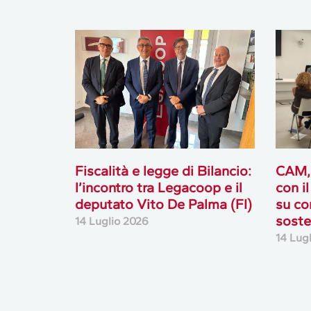
Fiscalità e legge di Bilancio:
CAM,
l’incontro tra Legacoop e il
con i
deputato Vito De Palma (FI)
su co
soste
14 Luglio 2026
14 Lug