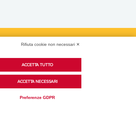
Podcast
Rifiuta cookie non necessari ✕
ACCETTA TUTTO
Ascolta i podcast di approfondimento di Legacoop
su Spreaker.
ACCETTA NECESSARI
Preferenze GDPR
Accedi alla sezione