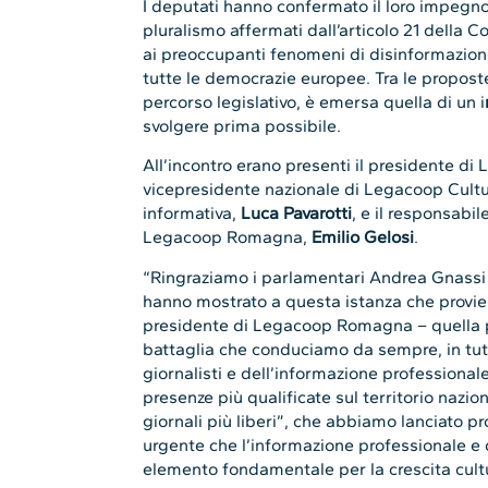
I deputati hanno confermato il loro impegno 
pluralismo affermati dall’articolo 21 della C
ai preoccupanti fenomeni di disinformazion
tutte le democrazie europee. Tra le proposte
percorso legislativo, è emersa quella di un i
svolgere prima possibile.
All’incontro erano presenti il presidente 
vicepresidente nazionale di Legacoop Cultu
informativa,
Luca Pavarotti
, e il responsabil
Legacoop Romagna,
Emilio Gelosi
.
“Ringraziamo i parlamentari Andrea Gnassi 
hanno mostrato a questa istanza che proviene 
presidente di Legacoop Romagna – quella pe
battaglia che conduciamo da sempre, in tutte
giornalisti e dell’informazione professiona
presenze più qualificate sul territorio naz
giornali più liberi”, che abbiamo lanciato 
urgente che l’informazione professionale e d
elemento fondamentale per la crescita cultur