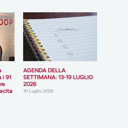
à
AGENDA DELLA
 i 91
SETTIMANA: 13-19 LUGLIO
ore
2026
scita
10 Luglio 2026