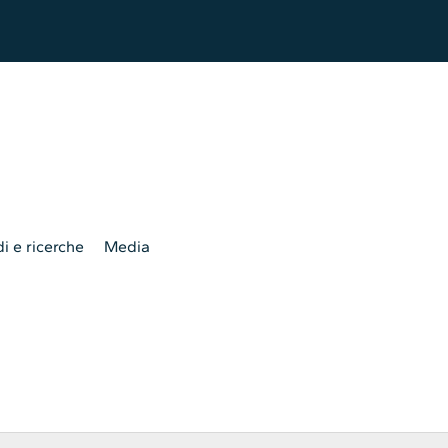
i e ricerche
Media