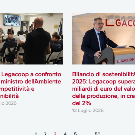
 Legacoop a confronto
Bilancio di sostenibilit
l ministro dell’Ambiente
2025: Legacoop supera
mpetitività e
miliardi di euro del val
nibilità
della produzione, in cre
del 2%
lio 2026
13 Luglio 2026
1
2
3
4
5
…
50