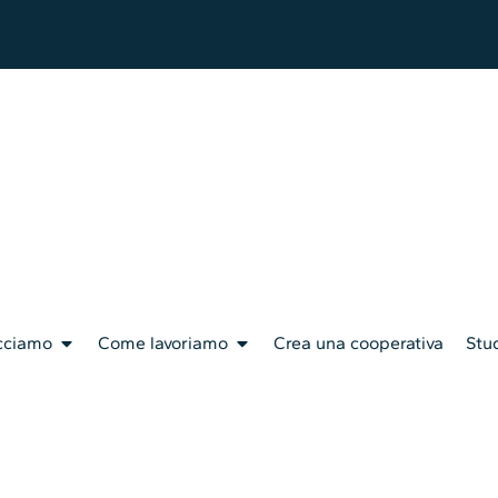
cciamo
Come lavoriamo
Crea una cooperativa
Stud