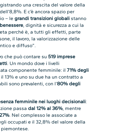
istrando una crescita del valore della
ell’8,8%. E c’è ancora spazio per
io – le
grandi transizioni globali
stanno
 benessere
, dignità e sicurezza a cui la
a perché è, a tutti gli effetti, parte
ne, il lavoro, la valorizzazione delle
tico e diffuso”.
vo che può contare su
519 imprese
etti
. Un mondo dove i livelli
cata componente femminile: il
71% degli
o il 13% e uno su due ha un contratto a
ili sono prevalenti, con l’
80% degli
esenza femminile nei luoghi decisionali
:
razione passa
dal 12% al 36%
, mentre
 27%
. Nel complesso le associate a
i occupati e il 32,8% del valore della
e piemontese.