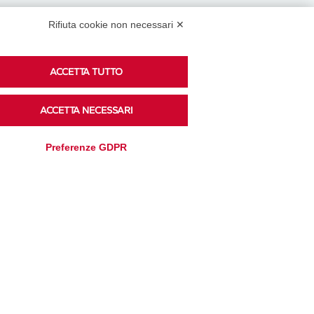
Rifiuta cookie non necessari ✕
Podcast
ACCETTA TUTTO
ACCETTA NECESSARI
Ascolta i podcast di approfondimento di Legacoop
su Spreaker.
Preferenze GDPR
Accedi alla sezione