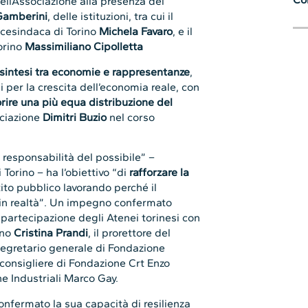
ell’Associazione alla presenza del
Gamberini
, delle istituzioni, tra cui il
vicesindaca di Torino
Michela Favaro
, e il
orino
Massimiliano Cipolletta
sintesi tra economie e rappresentanze
,
 per la crescita dell’economia reale, con
orire una più equa distribuzione del
ociazione
Dimitri Buzio
nel corso
 responsabilità del possibile” –
 Torino – ha l’obiettivo “di
rafforzare la
ito pubblico lavorando perché il
n realtà”. Un impegno confermato
 partecipazione degli Atenei torinesi con
ino
Cristina Prandi
, il prorettore del
l segretario generale di Fondazione
consigliere di Fondazione Crt Enzo
ne Industriali Marco Gay.
nfermato la sua capacità di resilienza