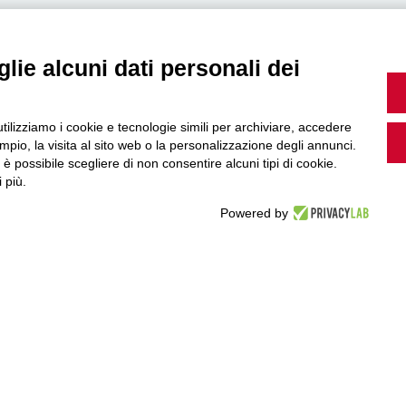
lie alcuni dati personali dei
MultiMedia
utilizziamo i cookie e tecnologie simili per archiviare, accedere
pio, la visita al sito web o la personalizzazione degli annunci.
, è possibile scegliere di non consentire alcuni tipi di cookie.
Guarda i nostri video, storie e webinar.
 più.
Powered by
Accedi a Youtube
Seguici sui nostri canali social: