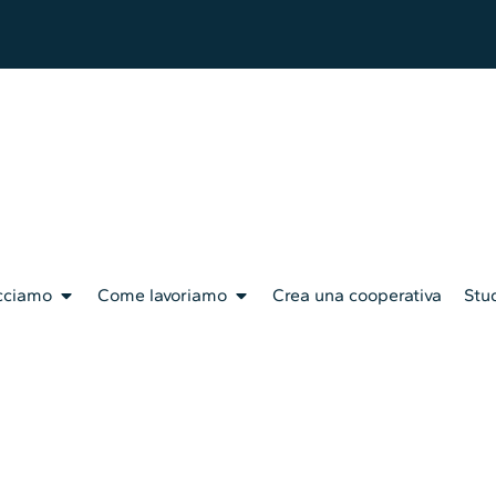
cciamo
Come lavoriamo
Crea una cooperativa
Stud