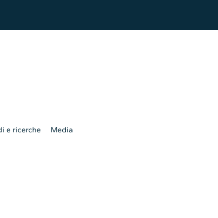
i e ricerche
Media