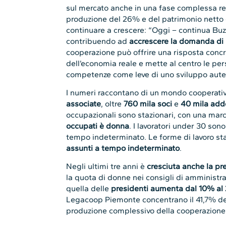
sul mercato anche in una fase complessa reg
produzione del 26% e del patrimonio netto d
continuare a crescere: “Oggi – continua Buz
contribuendo ad
accrescere la domanda di
cooperazione può offrire una risposta concret
dell’economia reale e mette al centro le perso
competenze come leve di uno sviluppo auten
I numeri raccontano di un mondo cooperati
associate
, oltre
760 mila soci
e
40 mila add
occupazionali sono stazionari, con una mar
occupati è donna
. I lavoratori under 30 son
tempo indeterminato. Le forme di lavoro stab
assunti a tempo indeterminato
.
Negli ultimi tre anni è
cresciuta anche la pr
la quota di donne nei consigli di amminist
quella delle
presidenti aumenta dal 10% al
Legacoop Piemonte concentrano il 41,7% degl
produzione complessivo della cooperazion