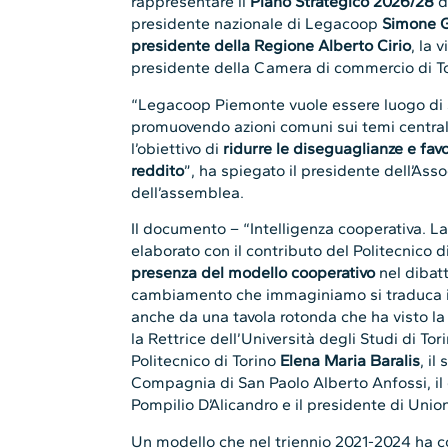
rappresentare il
Piano Strategico 2026/28
d
presidente nazionale di Legacoop
Simone 
presidente della Regione Alberto Cirio
, la 
presidente della Camera di commercio di T
“Legacoop Piemonte vuole essere luogo di
promuovendo azioni comuni sui temi centrali
l’obiettivo di
ridurre le diseguaglianze e fav
reddito
”, ha spiegato il presidente dell’Ass
dell’assemblea.
Il documento – “Intelligenza cooperativa. La
elaborato con il contributo del Politecnico di
presenza del modello cooperativo
nel dibatt
cambiamento che immaginiamo si traduca i
anche da una tavola rotonda che ha visto la
la Rettrice dell’Università degli Studi di Tor
Politecnico di Torino
Elena Maria Baralis
, i
Compagnia di San Paolo Alberto Anfossi, il 
Pompilio D’Alicandro e il presidente di Unio
Un modello che nel triennio 2021-2024 ha co