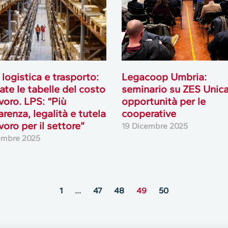
logistica e trasporto:
Legacoop Umbria:
te le tabelle del costo
seminario su ZES Unica
avoro. LPS: “Più
opportunità per le
arenza, legalità e tutela
cooperative
avoro per il settore”
19 Dicembre 2025
embre 2025
1
…
47
48
49
50