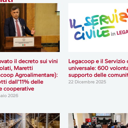
vato il decreto sui vini
Legacoop e il Servizio c
olati, Maretti
universale: 600 volonta
coop Agroalimentare):
supporto delle comuni
tti dall’11% delle
22 Dicembre 2025
e cooperative
aio 2026