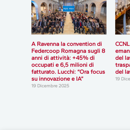
A Ravenna la convention di
CCNL 
Federcoop Romagna sugli 8
emana
anni di attività: +45% di
del l
occupati e 6,5 milioni di
trasp
fatturato. Lucchi: “Ora focus
del l
su innovazione e IA”
19 Dic
19 Dicembre 2025