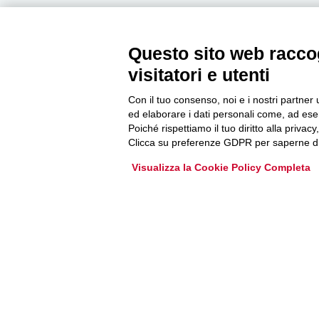
Questo sito web raccog
Newsletter
visitatori e utenti
Con il tuo consenso, noi e i nostri partner 
Accedi o iscriviti alla nostra Newsletter Legacoop
ed elaborare i dati personali come, ad esem
Informazioni per restare sempre aggiornati sul
Poiché rispettiamo il tuo diritto alla privacy
mondo della cooperazione.
Clicca su preferenze GDPR per saperne di
Visualizza la Cookie Policy Completa
Iscriviti
Archivio Newsletter