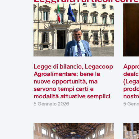
Legge di bilancio, Legacoop
Appro
Agroalimentare: bene le
dealc
nuove opportunità, ma
(Lega
servono tempi certi e
prodo
modalità attuative semplici
nostr
5 Gennaio 2026
5 Genn