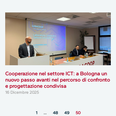
Cooperazione nel settore ICT: a Bologna un
nuovo passo avanti nel percorso di confronto
e progettazione condivisa
16 Dicembre 2025
1
…
48
49
50