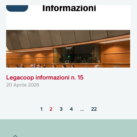
Legacoop informazioni n. 15
20 Aprile 2026
1
2
3
4
…
22